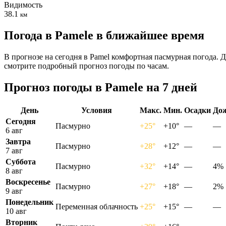
Видимость
38.1
км
Погода в Pamelе в ближайшее время
В прогнозе на сегодня в Pamel комфортная пасмурная погода. 
смотрите подробный прогноз погоды по часам.
Прогноз погоды в Pamelе на 7 дней
День
Условия
Макс.
Мин.
Осадки
До
Сегодня
Пасмурно
+25°
+10°
—
—
6 авг
Завтра
Пасмурно
+28°
+12°
—
—
7 авг
Суббота
Пасмурно
+32°
+14°
—
4%
8 авг
Воскресенье
Пасмурно
+27°
+18°
—
2%
9 авг
Понедельник
Переменная облачность
+25°
+15°
—
—
10 авг
Вторник