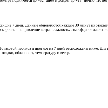
мометра поднимется до +32° днём и дойдёт до +18° ночью. По ве
ижайшие 7 дней. Данные обновляются каждые 30 минут из откры
скорость и направление ветра, влажность, атмосферное давление
очасовой прогноз и прогноз на 7 дней расположены ниже. Для п
осадки, облачность, температуру и ветер.