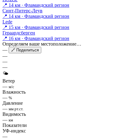
📍 14 км · Фламандский регион
Синт-Питерс-Леув
📍 14 км · Фламандский регион
Lede
📍 15 км · Фламандский регион
Гераардсберген
📍 16 км · Фламандский регион
Определяем ваше местоположение…
—
🔗 Поделиться
—
—
—
🌤
Ветер
—
м/с
Влажность
—
%
Давление
—
мм рт.ст.
Видимость
—
км
Показатели
УФ-индекс
—