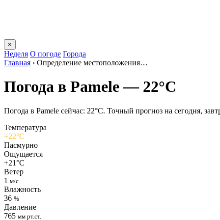
×
Неделя
О погоде
Города
Главная
›
Определение местоположения…
Погода в Pamelе — 22°C
Погода в Pamelе сейчас: 22°C. Точный прогноз на сегодня, завтр
Температура
+22°C
Пасмурно
Ощущается
+21°C
Ветер
1
м/с
Влажность
36
%
Давление
765
мм рт.ст.