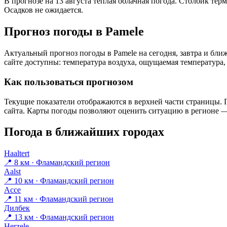
В прогнозе на 13 августа тёплая облачная погода. Столбик тер
Осадков не ожидается.
Прогноз погоды в Pamelе
Актуальный прогноз погоды в Pamelе на сегодня, завтра и бл
сайте доступны: температура воздуха, ощущаемая температура, 
Как пользоваться прогнозом
Текущие показатели отображаются в верхней части страницы. П
сайта. Карты погоды позволяют оценить ситуацию в регионе — 
Погода в ближайших городах
Haaltert
📍 8 км · Фламандский регион
Aalst
📍 10 км · Фламандский регион
Ассе
📍 11 км · Фламандский регион
Дилбек
📍 13 км · Фламандский регион
Herzele