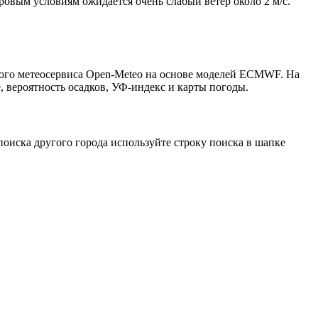
тровым условиям ожидается очень слабый ветер около 2 м/с.
того метеосервиса Open-Meteo на основе моделей ECMWF. На
, вероятность осадков, УФ-индекс и карты погоды.
оиска другого города используйте строку поиска в шапке