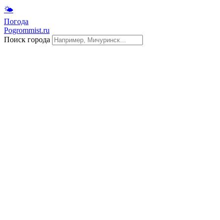
🌤
Погода
Pogrommist.ru
Поиск города