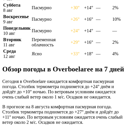
Суббота
Пасмурно
+30°
+14°
—
2%
8 авг
Воскресенье
Пасмурно
+26°
+16°
—
10%
9 авг
Понедельник
Пасмурно
+24°
+14°
—
—
10 авг
Вторник
Переменная
+29°
+16°
—
2%
11 авг
облачность
Среда
Ясно
+33°
+18°
—
4%
12 авг
Обзор погоды в Overboelareе на 7 дней
Сегодня в Overboelare ожидается комфортная пасмурная
погода. Столбик термометра поднимется до +24° днём и
дойдёт до +10° ночью. По ветровым условиям ожидается
очень слабый ветер около 1 м/с. Осадков не ожидается.
В прогнозе на 8 августа комфортная пасмурная погода.
Столбик термометра поднимется до +27° днём и дойдёт до
+11° ночью. По ветровым условиям ожидается очень слабый
ветер около 2 м/с. Осадков не ожидается.