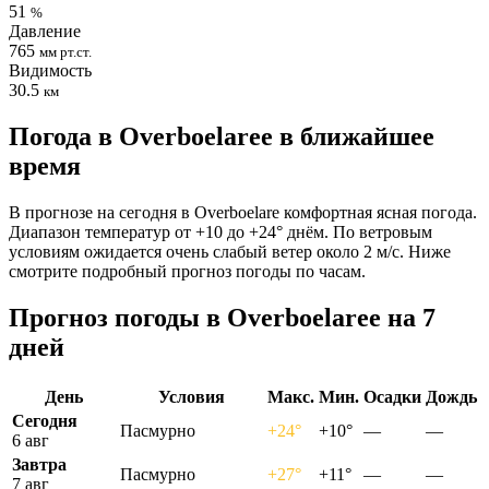
51
%
Давление
765
мм рт.ст.
Видимость
30.5
км
Погода в Overboelareе в ближайшее
время
В прогнозе на сегодня в Overboelare комфортная ясная погода.
Диапазон температур от +10 до +24° днём. По ветровым
условиям ожидается очень слабый ветер около 2 м/с. Ниже
смотрите подробный прогноз погоды по часам.
Прогноз погоды в Overboelareе на 7
дней
День
Условия
Макс.
Мин.
Осадки
Дождь
Сегодня
Пасмурно
+24°
+10°
—
—
6 авг
Завтра
Пасмурно
+27°
+11°
—
—
7 авг