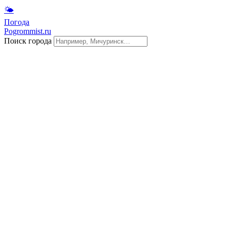
🌤
Погода
Pogrommist.ru
Поиск города