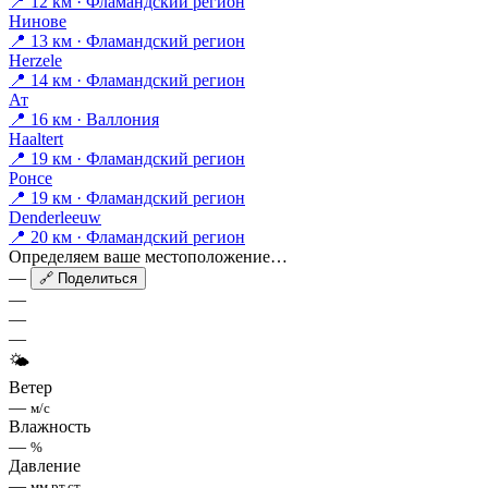
📍 12 км · Фламандский регион
Нинове
📍 13 км · Фламандский регион
Herzele
📍 14 км · Фламандский регион
Ат
📍 16 км · Валлония
Haaltert
📍 19 км · Фламандский регион
Ронсе
📍 19 км · Фламандский регион
Denderleeuw
📍 20 км · Фламандский регион
Определяем ваше местоположение…
—
🔗 Поделиться
—
—
—
🌤
Ветер
—
м/с
Влажность
—
%
Давление
—
мм рт.ст.