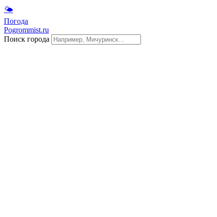
🌤
Погода
Pogrommist.ru
Поиск города