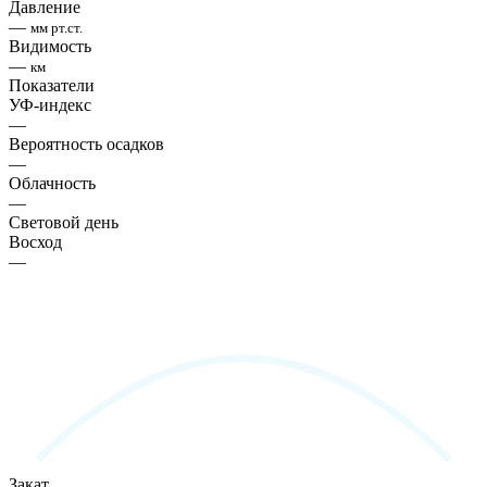
Давление
—
мм рт.ст.
Видимость
—
км
Показатели
УФ-индекс
—
Вероятность осадков
—
Облачность
—
Световой день
Восход
—
Закат