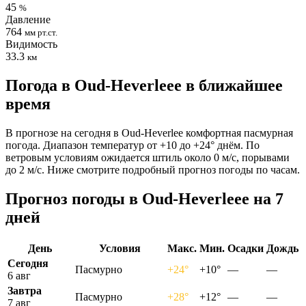
45
%
Давление
764
мм рт.ст.
Видимость
33.3
км
Погода в Oud-Heverleeе в ближайшее
время
В прогнозе на сегодня в Oud-Heverlee комфортная пасмурная
погода. Диапазон температур от +10 до +24° днём. По
ветровым условиям ожидается штиль около 0 м/с, порывами
до 2 м/с. Ниже смотрите подробный прогноз погоды по часам.
Прогноз погоды в Oud-Heverleeе на 7
дней
День
Условия
Макс.
Мин.
Осадки
Дождь
Сегодня
Пасмурно
+24°
+10°
—
—
6 авг
Завтра
Пасмурно
+28°
+12°
—
—
7 авг