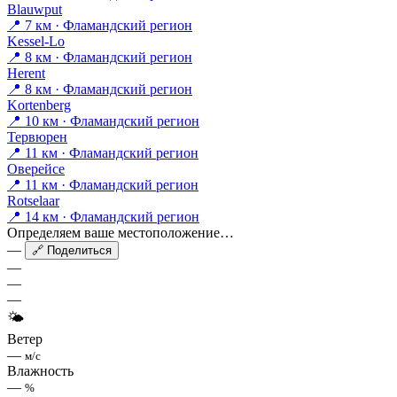
Blauwput
📍 7 км · Фламандский регион
Kessel-Lo
📍 8 км · Фламандский регион
Herent
📍 8 км · Фламандский регион
Kortenberg
📍 10 км · Фламандский регион
Тервюрен
📍 11 км · Фламандский регион
Оверейсе
📍 11 км · Фламандский регион
Rotselaar
📍 14 км · Фламандский регион
Определяем ваше местоположение…
—
🔗 Поделиться
—
—
—
🌤
Ветер
—
м/с
Влажность
—
%