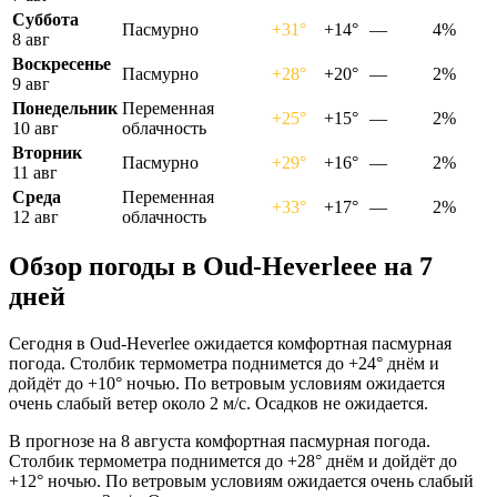
Суббота
Пасмурно
+31°
+14°
—
4%
8 авг
Воскресенье
Пасмурно
+28°
+20°
—
2%
9 авг
Понедельник
Переменная
+25°
+15°
—
2%
10 авг
облачность
Вторник
Пасмурно
+29°
+16°
—
2%
11 авг
Среда
Переменная
+33°
+17°
—
2%
12 авг
облачность
Обзор погоды в Oud-Heverleeе на 7
дней
Сегодня в Oud-Heverlee ожидается комфортная пасмурная
погода. Столбик термометра поднимется до +24° днём и
дойдёт до +10° ночью. По ветровым условиям ожидается
очень слабый ветер около 2 м/с. Осадков не ожидается.
В прогнозе на 8 августа комфортная пасмурная погода.
Столбик термометра поднимется до +28° днём и дойдёт до
+12° ночью. По ветровым условиям ожидается очень слабый