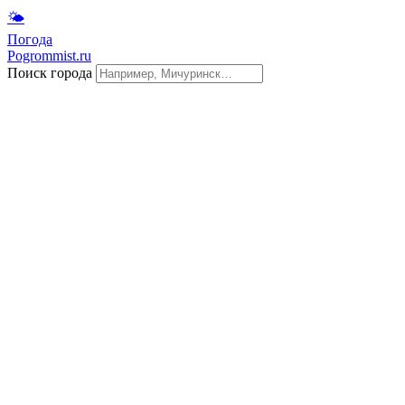
🌤
Погода
Pogrommist.ru
Поиск города