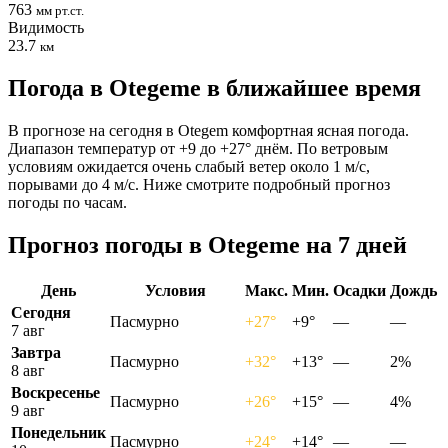
763
мм рт.ст.
Видимость
23.7
км
Погода в Otegemе в ближайшее время
В прогнозе на сегодня в Otegem комфортная ясная погода.
Диапазон температур от +9 до +27° днём. По ветровым
условиям ожидается очень слабый ветер около 1 м/с,
порывами до 4 м/с. Ниже смотрите подробный прогноз
погоды по часам.
Прогноз погоды в Otegemе на 7 дней
День
Условия
Макс.
Мин.
Осадки
Дождь
Сегодня
Пасмурно
+27°
+9°
—
—
7 авг
Завтра
Пасмурно
+32°
+13°
—
2%
8 авг
Воскресенье
Пасмурно
+26°
+15°
—
4%
9 авг
Понедельник
Пасмурно
+24°
+14°
—
—