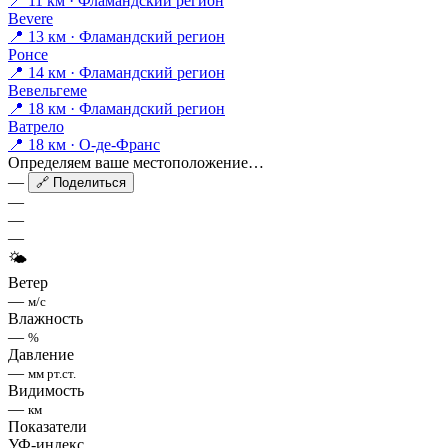
📍 11 км · Фламандский регион
Bevere
📍 13 км · Фламандский регион
Ронсе
📍 14 км · Фламандский регион
Вевельгеме
📍 18 км · Фламандский регион
Ватрело
📍 18 км · О-де-Франс
Определяем ваше местоположение…
—
🔗 Поделиться
—
—
—
🌤
Ветер
—
м/с
Влажность
—
%
Давление
—
мм рт.ст.
Видимость
—
км
Показатели
УФ-индекс