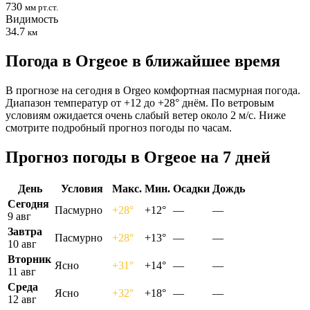
730
мм рт.ст.
Видимость
34.7
км
Погода в Orgeoе в ближайшее время
В прогнозе на сегодня в Orgeo комфортная пасмурная погода.
Диапазон температур от +12 до +28° днём. По ветровым
условиям ожидается очень слабый ветер около 2 м/с. Ниже
смотрите подробный прогноз погоды по часам.
Прогноз погоды в Orgeoе на 7 дней
День
Условия
Макс.
Мин.
Осадки
Дождь
Сегодня
Пасмурно
+28°
+12°
—
—
9 авг
Завтра
Пасмурно
+28°
+13°
—
—
10 авг
Вторник
Ясно
+31°
+14°
—
—
11 авг
Среда
Ясно
+32°
+18°
—
—
12 авг