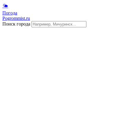
🌤
Погода
Pogrommist.ru
Поиск города