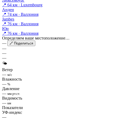
Люксембург
📍 64 км · Luxembourg
Анден
📍 74 км · Валлония
Jambes
📍 76 км · Валлония
Юи
📍 76 км · Валлония
Определяем ваше местоположение…
—
🔗 Поделиться
—
—
—
🌤
Ветер
—
м/с
Влажность
—
%
Давление
—
мм рт.ст.
Видимость
—
км
Показатели
УФ-индекс
—