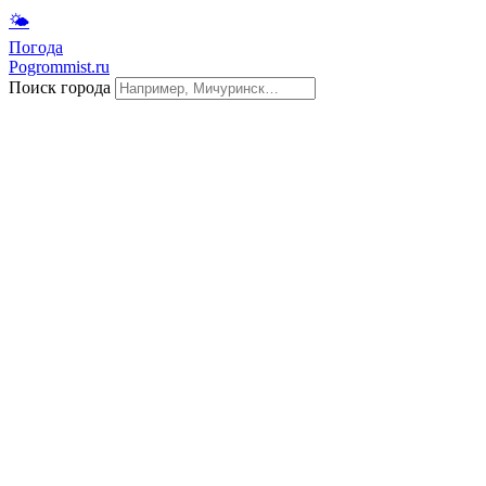
🌤
Погода
Pogrommist.ru
Поиск города