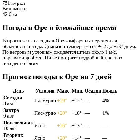
751
мм рт.ст.
Видимость
42.6
км
Погода в Оре в ближайшее время
В прогнозе на сегодня в Оре комфортная переменная
облачность погода. Диапазон температур от +12 до +29° днём.
По ветровым условиям ожидается штиль около 1 м/с,
порывами до 4 м/с. Ниже смотрите подробный прогноз
погоды по часам.
Прогноз погоды в Оре на 7 дней
День
Условия
Макс.
Мин.
Осадки
Дождь
Сегодня
Пасмурно
+29°
+12°
—
4%
8 авг
Завтра
Пасмурно
+28°
+18°
—
1%
9 авг
Понедельник
Ясно
+26°
+13°
—
—
10 авг
Вторник
Ясно
+28°
+14°
—
—