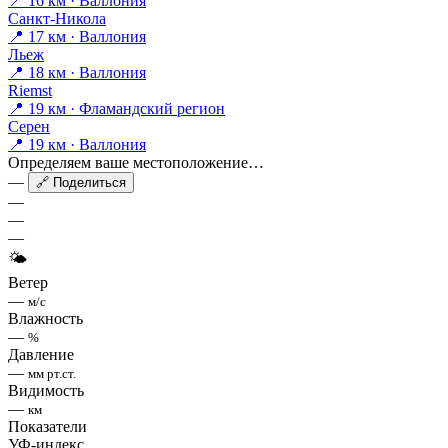
📍 16 км · Валлония
Санкт-Никола
📍 17 км · Валлония
Льеж
📍 18 км · Валлония
Riemst
📍 19 км · Фламандский регион
Серен
📍 19 км · Валлония
Определяем ваше местоположение…
—
🔗 Поделиться
—
—
—
🌤
Ветер
—
м/с
Влажность
—
%
Давление
—
мм рт.ст.
Видимость
—
км
Показатели
УФ-индекс