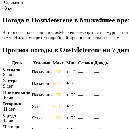
Видимость
48
км
Погода в Oostvleterenе в ближайшее вр
В прогнозе на сегодня в Oostvleteren комфортная пасмурная по
6 м/с. Ниже смотрите подробный прогноз погоды по часам.
Прогноз погоды в Oostvleterenе на 7 дне
День
Условия
Макс.
Мин.
Осадки
Дождь
Сегодня
Пасмурно
+30°
+11°
—
—
8 авг
Завтра
Пасмурно
+24°
+17°
—
—
9 авг
Понедельник
Пасмурно
+26°
+12°
—
—
10 авг
Вторник
Ясно
+29°
+14°
—
—
11 авг
Среда
Ясно
+32°
+17°
—
—
12 авг
Четверг