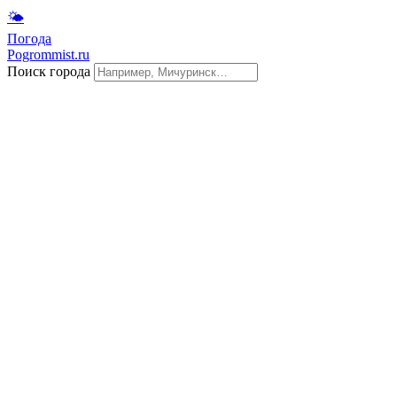
🌤
Погода
Pogrommist.ru
Поиск города