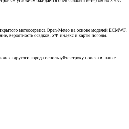
етровым условиям ожидается очень слабый ветер около 3 м/с.
 открытого метеосервиса Open-Meteo на основе моделей ECMWF.
ние, вероятность осадков, УФ-индекс и карты погоды.
оиска другого города используйте строку поиска в шапке