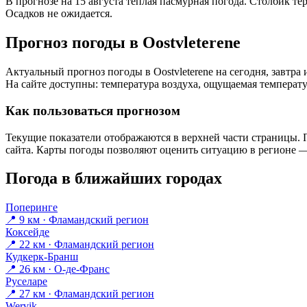
В прогнозе на 15 августа тёплая пасмурная погода. Столбик те
Осадков не ожидается.
Прогноз погоды в Oostvleterenе
Актуальный прогноз погоды в Oostvleterenе на сегодня, завт
На сайте доступны: температура воздуха, ощущаемая температур
Как пользоваться прогнозом
Текущие показатели отображаются в верхней части страницы. П
сайта. Карты погоды позволяют оценить ситуацию в регионе — 
Погода в ближайших городах
Поперинге
📍 9 км · Фламандский регион
Коксейде
📍 22 км · Фламандский регион
Кудкерк-Бранш
📍 26 км · О-де-Франс
Руселаре
📍 27 км · Фламандский регион
Wervik