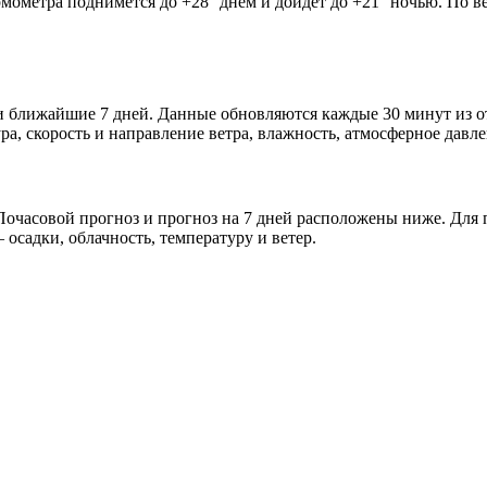
рмометра поднимется до +28° днём и дойдёт до +21° ночью. По в
ра и ближайшие 7 дней. Данные обновляются каждые 30 минут из
а, скорость и направление ветра, влажность, атмосферное давле
очасовой прогноз и прогноз на 7 дней расположены ниже. Для п
осадки, облачность, температуру и ветер.