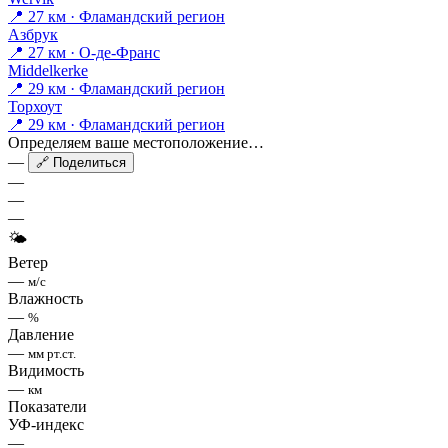
📍 27 км · Фламандский регион
Азбрук
📍 27 км · О-де-Франс
Middelkerke
📍 29 км · Фламандский регион
Торхоут
📍 29 км · Фламандский регион
Определяем ваше местоположение…
—
🔗 Поделиться
—
—
—
🌤
Ветер
—
м/с
Влажность
—
%
Давление
—
мм рт.ст.
Видимость
—
км
Показатели
УФ-индекс
—