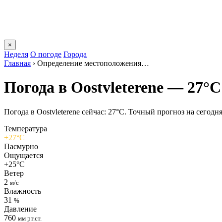
×
Неделя
О погоде
Города
Главная
›
Определение местоположения…
Погода в Oostvleterenе — 27°C
Погода в Oostvleterenе сейчас: 27°C. Точный прогноз на сегодня
Температура
+27°C
Пасмурно
Ощущается
+25°C
Ветер
2
м/с
Влажность
31
%
Давление
760
мм рт.ст.