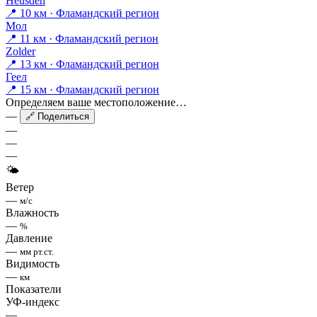
Heusden
📍 10 км · Фламандский регион
Мол
📍 11 км · Фламандский регион
Zolder
📍 13 км · Фламандский регион
Геел
📍 15 км · Фламандский регион
Определяем ваше местоположение…
—
🔗 Поделиться
—
—
—
🌤
Ветер
—
м/с
Влажность
—
%
Давление
—
мм рт.ст.
Видимость
—
км
Показатели
УФ-индекс
—