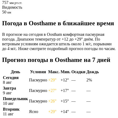
757
мм рт.ст.
Видимость
50
км
Погода в Oosthamе в ближайшее время
В прогнозе на сегодня в Oostham комфортная пасмурная
погода. Диапазон температур от +12 до +29° днём. По
ветровым условиям ожидается штиль около 1 м/с, порывами
до 4 м/с. Ниже смотрите подробный прогноз погоды по часам.
Прогноз погоды в Oosthamе на 7 дней
День
Условия
Макс.
Мин.
Осадки
Дождь
Сегодня
Пасмурно
+29°
+12°
—
2%
8 авг
Завтра
Пасмурно
+27°
+17°
—
—
9 авг
Понедельник
Пасмурно
+26°
+15°
—
—
10 авг
Вторник
Ясно
+29°
+14°
—
—
11 авг