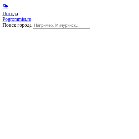
🌤
Погода
Pogrommist.ru
Поиск города