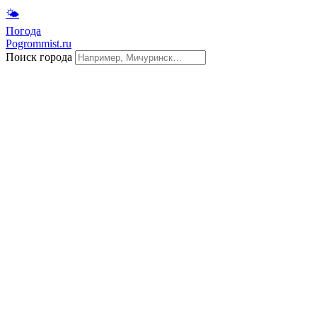
🌤
Погода
Pogrommist.ru
Поиск города