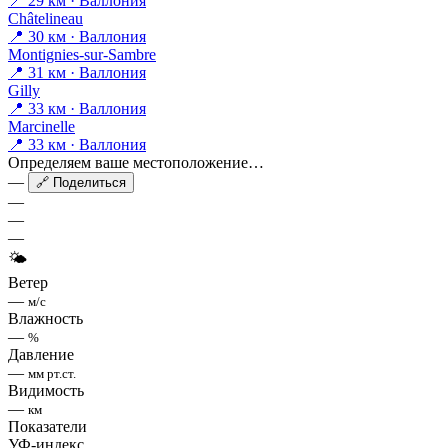
📍 29 км · Валлония
Châtelineau
📍 30 км · Валлония
Montignies-sur-Sambre
📍 31 км · Валлония
Gilly
📍 33 км · Валлония
Marcinelle
📍 33 км · Валлония
Определяем ваше местоположение…
—
🔗 Поделиться
—
—
—
🌤
Ветер
—
м/с
Влажность
—
%
Давление
—
мм рт.ст.
Видимость
—
км
Показатели
УФ-индекс