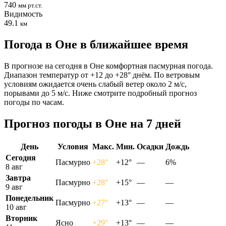
740
мм рт.ст.
Видимость
49.1
км
Погода в Оне в ближайшее время
В прогнозе на сегодня в Оне комфортная пасмурная погода.
Диапазон температур от +12 до +28° днём. По ветровым
условиям ожидается очень слабый ветер около 2 м/с,
порывами до 5 м/с. Ниже смотрите подробный прогноз
погоды по часам.
Прогноз погоды в Оне на 7 дней
День
Условия
Макс.
Мин.
Осадки
Дождь
Сегодня
Пасмурно
+28°
+12°
—
6%
8 авг
Завтра
Пасмурно
+28°
+15°
—
—
9 авг
Понедельник
Пасмурно
+27°
+13°
—
—
10 авг
Вторник
Ясно
+29°
+13°
—
—