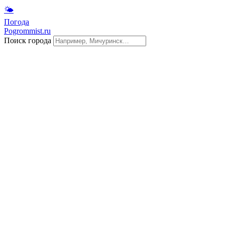
🌤
Погода
Pogrommist.ru
Поиск города