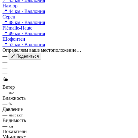
📍 43 км · Валлония
Намюр
📍 44 км · Валлония
Серен
📍 48 км · Валлония
Flémalle-Haute
📍 49 км · Валлония
Шофонтен
📍 52 км · Валлония
Определяем ваше местоположение…
—
🔗 Поделиться
—
—
—
🌤
Ветер
—
м/с
Влажность
—
%
Давление
—
мм рт.ст.
Видимость
—
км
Показатели
УФ-индекс