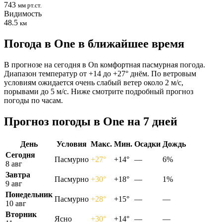
743
мм рт.ст.
Видимость
48.5
км
Погода в Onе в ближайшее время
В прогнозе на сегодня в On комфортная пасмурная погода.
Диапазон температур от +14 до +27° днём. По ветровым
условиям ожидается очень слабый ветер около 2 м/с,
порывами до 5 м/с. Ниже смотрите подробный прогноз
погоды по часам.
Прогноз погоды в Onе на 7 дней
День
Условия
Макс.
Мин.
Осадки
Дождь
Сегодня
Пасмурно
+27°
+14°
—
6%
8 авг
Завтра
Пасмурно
+30°
+18°
—
1%
9 авг
Понедельник
Пасмурно
+28°
+15°
—
—
10 авг
Вторник
Ясно
+30°
+14°
—
—