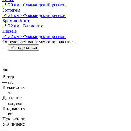
📍 20 км · Фламандский регион
Зоттегем
📍 21 км · Фламандский регион
Брем-ле-Конт
📍 22 км · Валлония
Herzele
📍 22 км · Фламандский регион
Определяем ваше местоположение…
—
🔗 Поделиться
—
—
—
🌤
Ветер
—
м/с
Влажность
—
%
Давление
—
мм рт.ст.
Видимость
—
км
Показатели
УФ-индекс
—