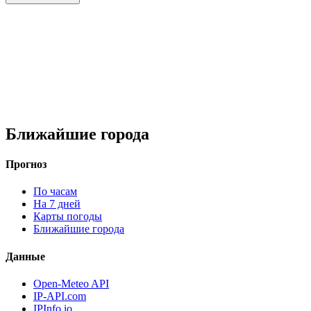
Ближайшие города
Прогноз
По часам
На 7 дней
Карты погоды
Ближайшие города
Данные
Open-Meteo API
IP-API.com
IPInfo.io