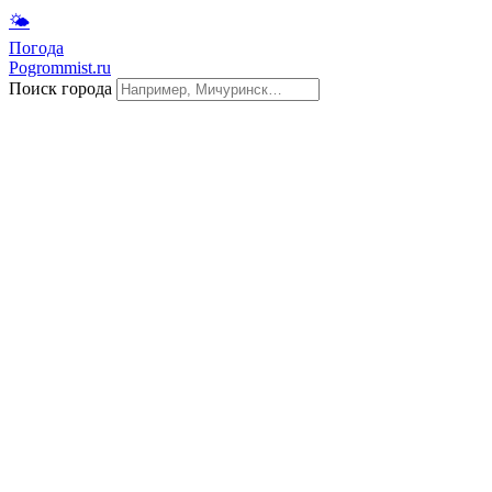
🌤
Погода
Pogrommist.ru
Поиск города