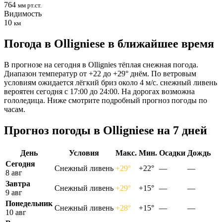
764
мм рт.ст.
Видимость
10
км
Погода в Olligniesе в ближайшее время
В прогнозе на сегодня в Ollignies тёплая снежная погода.
Диапазон температур от +22 до +29° днём. По ветровым
условиям ожидается лёгкий бриз около 4 м/с. снежный ливень
вероятен сегодня с 17:00 до 24:00. На дорогах возможна
гололедица. Ниже смотрите подробный прогноз погоды по
часам.
Прогноз погоды в Olligniesе на 7 дней
День
Условия
Макс.
Мин.
Осадки
Дождь
Сегодня
Снежный ливень
+29°
+22°
—
—
8 авг
Завтра
Снежный ливень
+29°
+15°
—
—
9 авг
Понедельник
Снежный ливень
+28°
+15°
—
—
10 авг