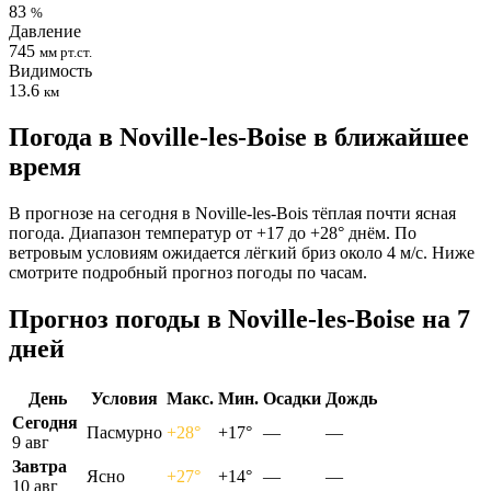
83
%
Давление
745
мм рт.ст.
Видимость
13.6
км
Погода в Noville-les-Boisе в ближайшее
время
В прогнозе на сегодня в Noville-les-Bois тёплая почти ясная
погода. Диапазон температур от +17 до +28° днём. По
ветровым условиям ожидается лёгкий бриз около 4 м/с. Ниже
смотрите подробный прогноз погоды по часам.
Прогноз погоды в Noville-les-Boisе на 7
дней
День
Условия
Макс.
Мин.
Осадки
Дождь
Сегодня
Пасмурно
+28°
+17°
—
—
9 авг
Завтра
Ясно
+27°
+14°
—
—
10 авг