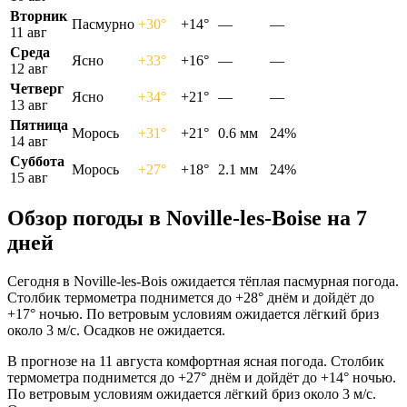
Вторник
Пасмурно
+30°
+14°
—
—
11 авг
Среда
Ясно
+33°
+16°
—
—
12 авг
Четверг
Ясно
+34°
+21°
—
—
13 авг
Пятница
Морось
+31°
+21°
0.6 мм
24%
14 авг
Суббота
Морось
+27°
+18°
2.1 мм
24%
15 авг
Обзор погоды в Noville-les-Boisе на 7
дней
Сегодня в Noville-les-Bois ожидается тёплая пасмурная погода.
Столбик термометра поднимется до +28° днём и дойдёт до
+17° ночью. По ветровым условиям ожидается лёгкий бриз
около 3 м/с. Осадков не ожидается.
В прогнозе на 11 августа комфортная ясная погода. Столбик
термометра поднимется до +27° днём и дойдёт до +14° ночью.
По ветровым условиям ожидается лёгкий бриз около 3 м/с.