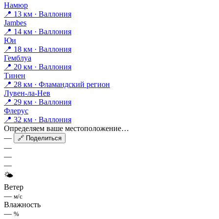
Намюр
📍 13 км · Валлония
Jambes
📍 14 км · Валлония
Юи
📍 18 км · Валлония
Гемблуа
📍 20 км · Валлония
Тинен
📍 28 км · Фламандский регион
Лувен-ла-Нев
📍 29 км · Валлония
Флерус
📍 32 км · Валлония
Определяем ваше местоположение…
—
🔗 Поделиться
—
—
—
🌤
Ветер
—
м/с
Влажность
—
%