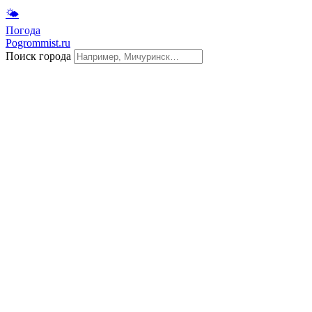
🌤
Погода
Pogrommist.ru
Поиск города