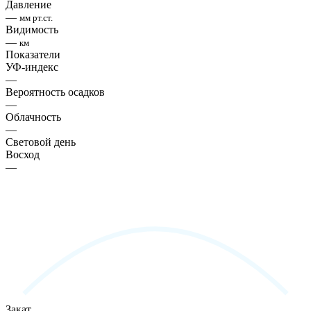
Давление
—
мм рт.ст.
Видимость
—
км
Показатели
УФ-индекс
—
Вероятность осадков
—
Облачность
—
Световой день
Восход
—
Закат