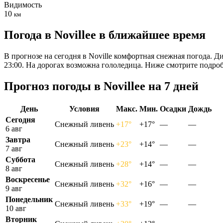
Видимость
10
км
Погода в Novilleе в ближайшее время
В прогнозе на сегодня в Noville комфортная снежная погода. Д
23:00. На дорогах возможна гололедица. Ниже смотрите подро
Прогноз погоды в Novilleе на 7 дней
День
Условия
Макс.
Мин.
Осадки
Дождь
Сегодня
Снежный ливень
+17°
+17°
—
—
6 авг
Завтра
Снежный ливень
+23°
+14°
—
—
7 авг
Суббота
Снежный ливень
+28°
+14°
—
—
8 авг
Воскресенье
Снежный ливень
+32°
+16°
—
—
9 авг
Понедельник
Снежный ливень
+33°
+19°
—
—
10 авг
Вторник