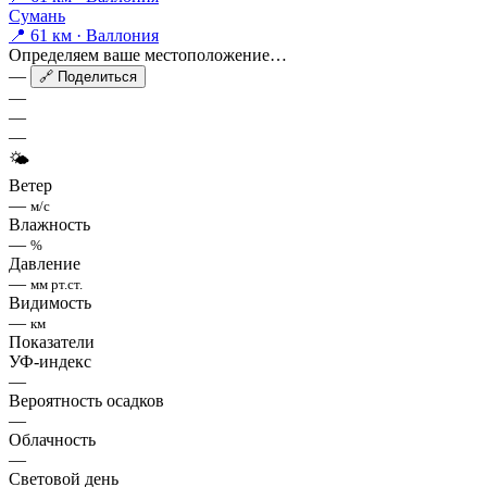
Сумань
📍 61 км · Валлония
Определяем ваше местоположение…
—
🔗 Поделиться
—
—
—
🌤
Ветер
—
м/с
Влажность
—
%
Давление
—
мм рт.ст.
Видимость
—
км
Показатели
УФ-индекс
—
Вероятность осадков
—
Облачность
—
Световой день