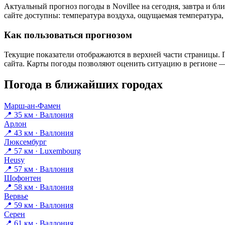
Актуальный прогноз погоды в Novilleе на сегодня, завтра и 
сайте доступны: температура воздуха, ощущаемая температура, 
Как пользоваться прогнозом
Текущие показатели отображаются в верхней части страницы. П
сайта. Карты погоды позволяют оценить ситуацию в регионе — 
Погода в ближайших городах
Марш-ан-Фамен
📍 35 км · Валлония
Арлон
📍 43 км · Валлония
Люксембург
📍 57 км · Luxembourg
Heusy
📍 57 км · Валлония
Шофонтен
📍 58 км · Валлония
Вервье
📍 59 км · Валлония
Серен
📍 61 км · Валлония