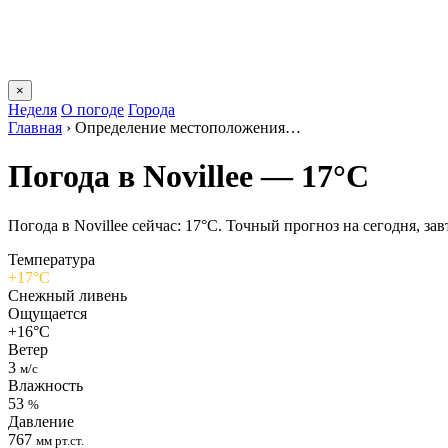
×
Неделя
О погоде
Города
Главная
›
Определение местоположения…
Погода в Novilleе — 17°C
Погода в Novilleе сейчас: 17°C. Точный прогноз на сегодня, зав
Температура
+17°C
Снежный ливень
Ощущается
+16°C
Ветер
3
м/с
Влажность
53
%
Давление
767
мм рт.ст.