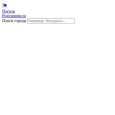
🌤
Погода
Pogrommist.ru
Поиск города