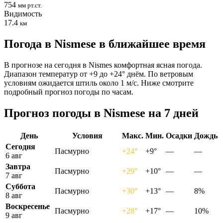
754
мм рт.ст.
Видимость
17.4
км
Погода в Nismesе в ближайшее время
В прогнозе на сегодня в Nismes комфортная ясная погода.
Диапазон температур от +9 до +24° днём. По ветровым
условиям ожидается штиль около 1 м/с. Ниже смотрите
подробный прогноз погоды по часам.
Прогноз погоды в Nismesе на 7 дней
День
Условия
Макс.
Мин.
Осадки
Дождь
Сегодня
Пасмурно
+24°
+9°
—
—
6 авг
Завтра
Пасмурно
+29°
+10°
—
—
7 авг
Суббота
Пасмурно
+30°
+13°
—
8%
8 авг
Воскресенье
Пасмурно
+28°
+17°
—
10%
9 авг