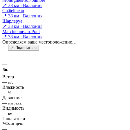
Montignies-sur-Sambre
📍 38 км · Валлония
Châtelineau
📍 38 км · Валлония
Шарлеруа
📍 38 км · Валлония
Marchienne-au-Pont
📍 38 км · Валлония
Определяем ваше местоположение…
—
🔗 Поделиться
—
—
—
🌤
Ветер
—
м/с
Влажность
—
%
Давление
—
мм рт.ст.
Видимость
—
км
Показатели
УФ-индекс
—