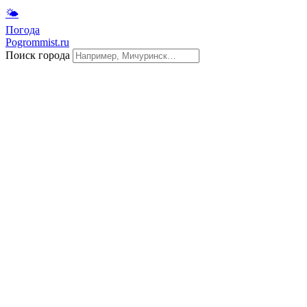
🌤
Погода
Pogrommist.ru
Поиск города