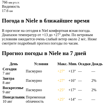
766
мм рт.ст.
Видимость
17.6
км
Погода в Nielе в ближайшее время
В прогнозе на сегодня в Niel комфортная ясная погода.
Диапазон температур от +13 до +27° днём. По ветровым
условиям ожидается очень слабый ветер около 2 м/с. Ниже
смотрите подробный прогноз погоды по часам.
Прогноз погоды в Nielе на 7 дней
День
Условия
Макс.
Мин.
Осадки
Дождь
Сегодня
Пасмурно
+27°
+13°
—
—
7 авг
Завтра
Пасмурно
+27°
+16°
—
2%
8 авг
Воскресенье
Пасмурно
+25°
+17°
—
2%
9 авг
Понедельник
Переменная
+25°
+14°
—
—
10 авг
облачность