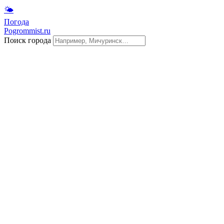
🌤
Погода
Pogrommist.ru
Поиск города