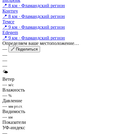
Вилрейк
📍 8 км · Фламандский регион
Контич
📍 8 км · Фламандский регион
Темсе
📍 9 км · Фламандский регион
Edegem
📍 9 км · Фламандский регион
Определяем ваше местоположение…
—
🔗 Поделиться
—
—
—
🌤
Ветер
—
м/с
Влажность
—
%
Давление
—
мм рт.ст.
Видимость
—
км
Показатели
УФ-индекс
—