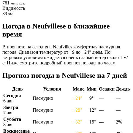
761
мм рт.ст.
Видимость
39
км
Погода в Neufvillesе в ближайшее
время
В прогнозе на сегодня в Neufvilles комфортная пасмурная
погода. Диапазон температур от +9 до +24° днём. По
ветровым условиям ожидается очень слабый ветер около 1 м/
с. Ниже смотрите подробный прогноз погоды по часам.
Прогноз погоды в Neufvillesе на 7 дней
День
Условия
Макс.
Мин.
Осадки
Дождь
Сегодня
Пасмурно
+24°
+9°
—
—
6 авг
Завтра
Пасмурно
+28°
+12°
—
—
7 авг
Суббота
Пасмурно
+32°
+15°
—
2%
8 авг
Воскресенье