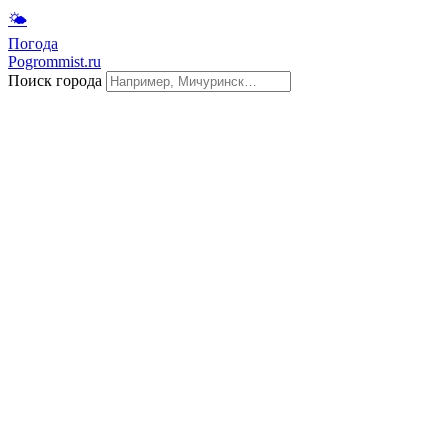
🌤
Погода
Pogrommist.ru
Поиск города