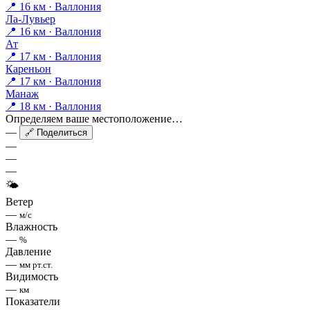
📍 16 км · Валлония
Ла-Лувьер
📍 16 км · Валлония
Ат
📍 17 км · Валлония
Кареньон
📍 17 км · Валлония
Манаж
📍 18 км · Валлония
Определяем ваше местоположение…
—
🔗 Поделиться
—
—
—
🌤
Ветер
—
м/с
Влажность
—
%
Давление
—
мм рт.ст.
Видимость
—
км
Показатели