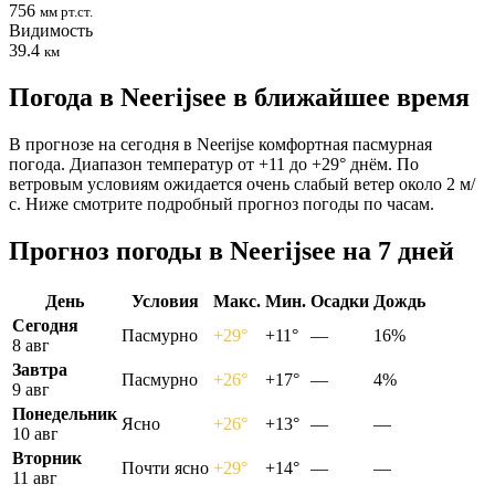
756
мм рт.ст.
Видимость
39.4
км
Погода в Neerijseе в ближайшее время
В прогнозе на сегодня в Neerijse комфортная пасмурная
погода. Диапазон температур от +11 до +29° днём. По
ветровым условиям ожидается очень слабый ветер около 2 м/
с. Ниже смотрите подробный прогноз погоды по часам.
Прогноз погоды в Neerijseе на 7 дней
День
Условия
Макс.
Мин.
Осадки
Дождь
Сегодня
Пасмурно
+29°
+11°
—
16%
8 авг
Завтра
Пасмурно
+26°
+17°
—
4%
9 авг
Понедельник
Ясно
+26°
+13°
—
—
10 авг
Вторник
Почти ясно
+29°
+14°
—
—
11 авг