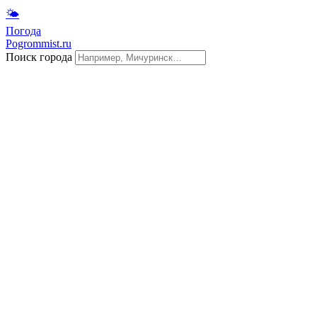
🌤
Погода
Pogrommist.ru
Поиск города