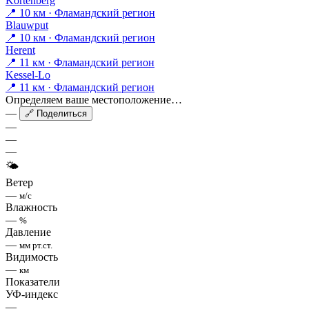
Kortenberg
📍 10 км · Фламандский регион
Blauwput
📍 10 км · Фламандский регион
Herent
📍 11 км · Фламандский регион
Kessel-Lo
📍 11 км · Фламандский регион
Определяем ваше местоположение…
—
🔗 Поделиться
—
—
—
🌤
Ветер
—
м/с
Влажность
—
%
Давление
—
мм рт.ст.
Видимость
—
км
Показатели
УФ-индекс
—