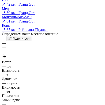
Йюс
📍 42 км · Гранд-Эст
Мец
📍 59 км · Гранд-Эст
Монтиньи-ле-Мец
📍 61 км · Гранд-Эст
Конц
📍 65 км · Рейнланд-Пфальц
Определяем ваше местоположение…
—
🔗 Поделиться
—
—
—
🌤
Ветер
—
м/с
Влажность
—
%
Давление
—
мм рт.ст.
Видимость
—
км
Показатели
УФ-индекс
—