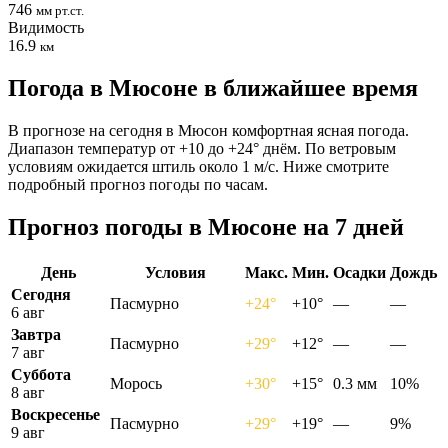
746
мм рт.ст.
Видимость
16.9
км
Погода в Мюсоне в ближайшее время
В прогнозе на сегодня в Мюсон комфортная ясная погода.
Диапазон температур от +10 до +24° днём. По ветровым
условиям ожидается штиль около 1 м/с. Ниже смотрите
подробный прогноз погоды по часам.
Прогноз погоды в Мюсоне на 7 дней
День
Условия
Макс.
Мин.
Осадки
Дождь
Сегодня
Пасмурно
+24°
+10°
—
—
6 авг
Завтра
Пасмурно
+29°
+12°
—
—
7 авг
Суббота
Морось
+30°
+15°
0.3 мм
10%
8 авг
Воскресенье
Пасмурно
+29°
+19°
—
9%
9 авг