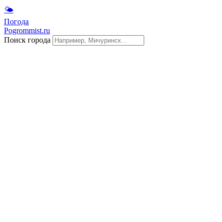
🌤
Погода
Pogrommist.ru
Поиск города