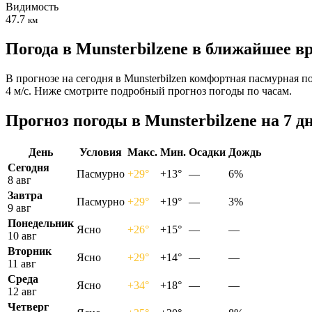
Видимость
47.7
км
Погода в Munsterbilzenе в ближайшее в
В прогнозе на сегодня в Munsterbilzen комфортная пасмурная п
4 м/с. Ниже смотрите подробный прогноз погоды по часам.
Прогноз погоды в Munsterbilzenе на 7 д
День
Условия
Макс.
Мин.
Осадки
Дождь
Сегодня
Пасмурно
+29°
+13°
—
6%
8 авг
Завтра
Пасмурно
+29°
+19°
—
3%
9 авг
Понедельник
Ясно
+26°
+15°
—
—
10 авг
Вторник
Ясно
+29°
+14°
—
—
11 авг
Среда
Ясно
+34°
+18°
—
—
12 авг
Четверг