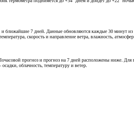
олбик термометра поднимется до +34° днём и дойдёт до +22° ноч
ра и ближайшие 7 дней. Данные обновляются каждые 30 минут из
мпература, скорость и направление ветра, влажность, атмосфер
очасовой прогноз и прогноз на 7 дней расположены ниже. Для п
осадки, облачность, температуру и ветер.