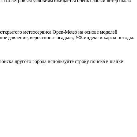
ью. По ветровым условиям ожидается очень слабый ветер около
 открытого метеосервиса Open-Meteo на основе моделей
ное давление, вероятность осадков, УФ-индекс и карты погоды.
оиска другого города используйте строку поиска в шапке