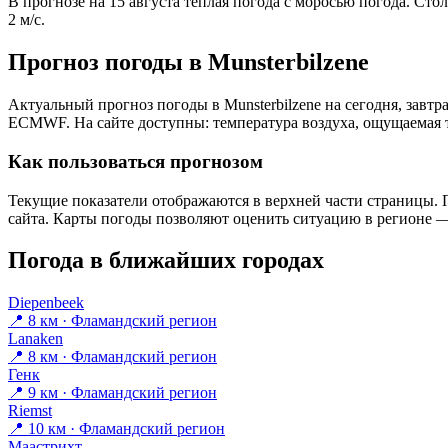
В прогнозе на 15 августа тёплая погода с моросью погода. Ст
2 м/с.
Прогноз погоды в Munsterbilzenе
Актуальный прогноз погоды в Munsterbilzenе на сегодня, завт
ECMWF. На сайте доступны: температура воздуха, ощущаемая те
Как пользоваться прогнозом
Текущие показатели отображаются в верхней части страницы. П
сайта. Карты погоды позволяют оценить ситуацию в регионе — 
Погода в ближайших городах
Diepenbeek
📍 8 км · Фламандский регион
Lanaken
📍 8 км · Фламандский регион
Генк
📍 9 км · Фламандский регион
Riemst
📍 10 км · Фламандский регион
Маастрихт