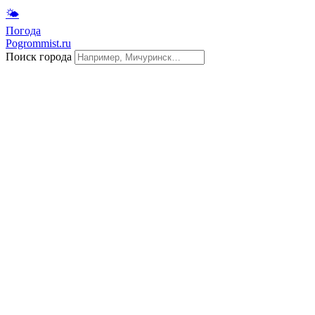
🌤
Погода
Pogrommist.ru
Поиск города