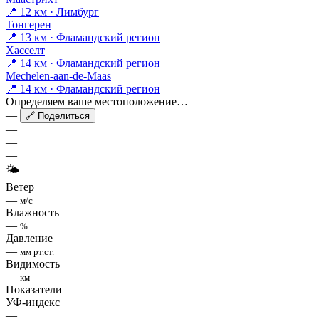
📍 12 км · Лимбург
Тонгерен
📍 13 км · Фламандский регион
Хасселт
📍 14 км · Фламандский регион
Mechelen-aan-de-Maas
📍 14 км · Фламандский регион
Определяем ваше местоположение…
—
🔗 Поделиться
—
—
—
🌤
Ветер
—
м/с
Влажность
—
%
Давление
—
мм рт.ст.
Видимость
—
км
Показатели
УФ-индекс
—