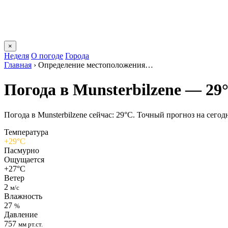
×
Неделя
О погоде
Города
Главная
›
Определение местоположения…
Погода в Munsterbilzenе — 29
Погода в Munsterbilzenе сейчас: 29°C. Точный прогноз на сегодн
Температура
+29°C
Пасмурно
Ощущается
+27°C
Ветер
2
м/с
Влажность
27
%
Давление
757
мм рт.ст.