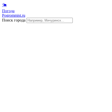
🌤
Погода
Pogrommist.ru
Поиск города