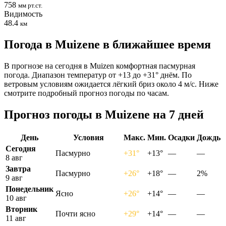
758
мм рт.ст.
Видимость
48.4
км
Погода в Muizenе в ближайшее время
В прогнозе на сегодня в Muizen комфортная пасмурная
погода. Диапазон температур от +13 до +31° днём. По
ветровым условиям ожидается лёгкий бриз около 4 м/с. Ниже
смотрите подробный прогноз погоды по часам.
Прогноз погоды в Muizenе на 7 дней
День
Условия
Макс.
Мин.
Осадки
Дождь
Сегодня
Пасмурно
+31°
+13°
—
—
8 авг
Завтра
Пасмурно
+26°
+18°
—
2%
9 авг
Понедельник
Ясно
+26°
+14°
—
—
10 авг
Вторник
Почти ясно
+29°
+14°
—
—
11 авг