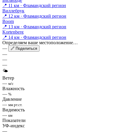
Вилворде
📍 11 км · Фламандский регион
Виллебрук
📍 12 км · Фламандский регион
Boom
📍 13 км · Фламандский регион
Kortenberg
📍 14 км · Фламандский регион
Определяем ваше местоположение…
—
🔗 Поделиться
—
—
—
🌤
Ветер
—
м/с
Влажность
—
%
Давление
—
мм рт.ст.
Видимость
—
км
Показатели
УФ-индекс
—