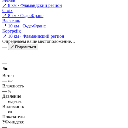
Менен
📍 8 км · Фламандский регион
Croix
📍 8 км · О-де-Франс
Васкеаль
📍 10 км · О-де-Франс
Кортрейк
📍 10 км · Фламандский регион
Определяем ваше местоположение…
—
🔗 Поделиться
—
—
—
🌤
Ветер
—
м/с
Влажность
—
%
Давление
—
мм рт.ст.
Видимость
—
км
Показатели
УФ-индекс
—