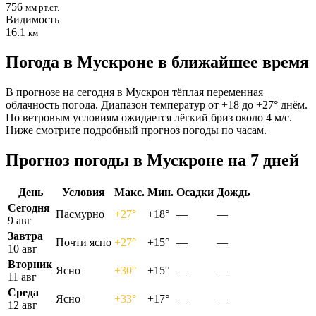
756
мм рт.ст.
Видимость
16.1
км
Погода в Мускроне в ближайшее время
В прогнозе на сегодня в Мускрон тёплая переменная
облачность погода. Диапазон температур от +18 до +27° днём.
По ветровым условиям ожидается лёгкий бриз около 4 м/с.
Ниже смотрите подробный прогноз погоды по часам.
Прогноз погоды в Мускроне на 7 дней
День
Условия
Макс.
Мин.
Осадки
Дождь
Сегодня
Пасмурно
+27°
+18°
—
—
9 авг
Завтра
Почти ясно
+27°
+15°
—
—
10 авг
Вторник
Ясно
+30°
+15°
—
—
11 авг
Среда
Ясно
+33°
+17°
—
—
12 авг