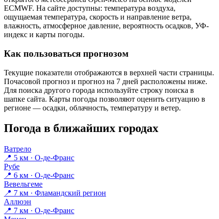
ECMWF. На сайте доступны: температура воздуха,
ощущаемая температура, скорость и направление ветра,
влажность, атмосферное давление, вероятность осадков, УФ-
индекс и карты погоды.
Как пользоваться прогнозом
Текущие показатели отображаются в верхней части страницы.
Почасовой прогноз и прогноз на 7 дней расположены ниже.
Для поиска другого города используйте строку поиска в
шапке сайта. Карты погоды позволяют оценить ситуацию в
регионе — осадки, облачность, температуру и ветер.
Погода в ближайших городах
Ватрело
📍 5 км · О-де-Франс
Рубе
📍 6 км · О-де-Франс
Вевельгеме
📍 7 км · Фламандский регион
Аллюэн
📍 7 км · О-де-Франс