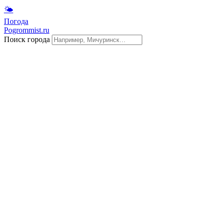
🌤
Погода
Pogrommist.ru
Поиск города