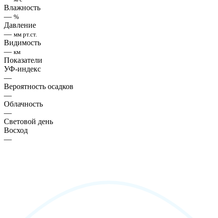
Влажность
—
%
Давление
—
мм рт.ст.
Видимость
—
км
Показатели
УФ-индекс
—
Вероятность осадков
—
Облачность
—
Световой день
Восход
—