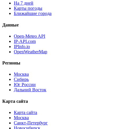
На 7 дней
Карты погоды
Ближайшие города
Данные
Open-Meteo API
IP-API.com
IPInfo.io
OpenWeatherMap
Регионы
Москва
Сибирь
Юг России
Дальний Восток
Карта сайта
Карта сайта
Москва
Санкт-Петербург
Новосибирск