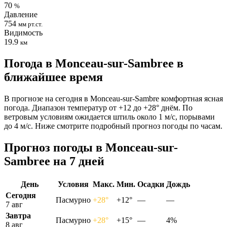
70
%
Давление
754
мм рт.ст.
Видимость
19.9
км
Погода в Monceau-sur-Sambreе в
ближайшее время
В прогнозе на сегодня в Monceau-sur-Sambre комфортная ясная
погода. Диапазон температур от +12 до +28° днём. По
ветровым условиям ожидается штиль около 1 м/с, порывами
до 4 м/с. Ниже смотрите подробный прогноз погоды по часам.
Прогноз погоды в Monceau-sur-
Sambreе на 7 дней
День
Условия
Макс.
Мин.
Осадки
Дождь
Сегодня
Пасмурно
+28°
+12°
—
—
7 авг
Завтра
Пасмурно
+28°
+15°
—
4%
8 авг