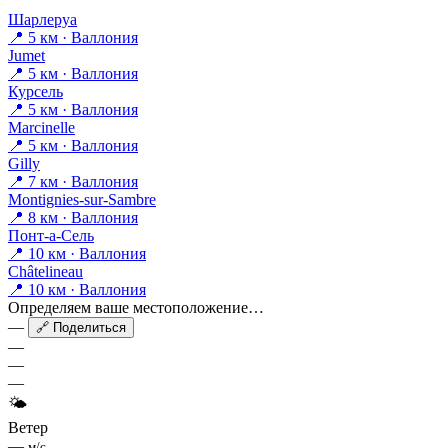
Шарлеруа
📍 5 км · Валлония
Jumet
📍 5 км · Валлония
Курсель
📍 5 км · Валлония
Marcinelle
📍 5 км · Валлония
Gilly
📍 7 км · Валлония
Montignies-sur-Sambre
📍 8 км · Валлония
Понт-а-Сель
📍 10 км · Валлония
Châtelineau
📍 10 км · Валлония
Определяем ваше местоположение…
—
🔗 Поделиться
—
—
—
🌤
Ветер
—
м/с