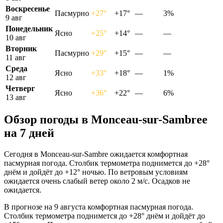
Воскресенье
Пасмурно
+27°
+17°
—
3%
9 авг
Понедельник
Ясно
+25°
+14°
—
—
10 авг
Вторник
Пасмурно
+29°
+15°
—
—
11 авг
Среда
Ясно
+33°
+18°
—
1%
12 авг
Четверг
Ясно
+36°
+22°
—
6%
13 авг
Обзор погоды в Monceau-sur-Sambreе
на 7 дней
Сегодня в Monceau-sur-Sambre ожидается комфортная
пасмурная погода. Столбик термометра поднимется до +28°
днём и дойдёт до +12° ночью. По ветровым условиям
ожидается очень слабый ветер около 2 м/с. Осадков не
ожидается.
В прогнозе на 9 августа комфортная пасмурная погода.
Столбик термометра поднимется до +28° днём и дойдёт до