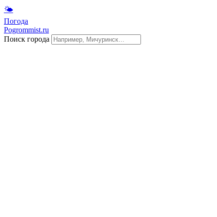
🌤
Погода
Pogrommist.ru
Поиск города