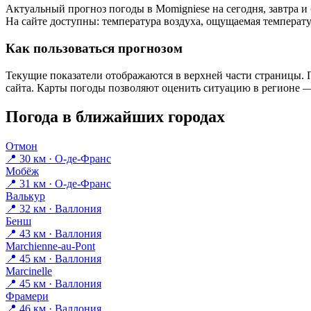
Актуальный прогноз погоды в Momigniesе на сегодня, завтра 
На сайте доступны: температура воздуха, ощущаемая температур
Как пользоваться прогнозом
Текущие показатели отображаются в верхней части страницы. П
сайта. Карты погоды позволяют оценить ситуацию в регионе — 
Погода в ближайших городах
Отмон
📍 30 км · О-де-Франс
Мобёж
📍 31 км · О-де-Франс
Валькур
📍 32 км · Валлония
Бенш
📍 43 км · Валлония
Marchienne-au-Pont
📍 45 км · Валлония
Marcinelle
📍 45 км · Валлония
Фрамери
📍 46 км · Валлония