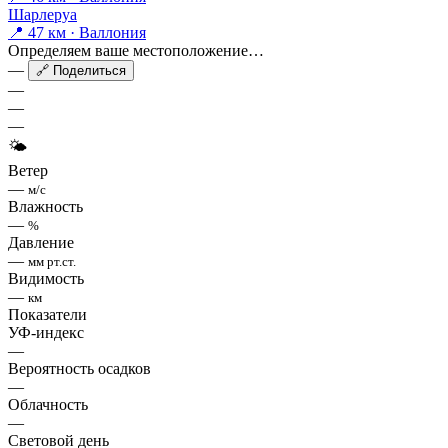
Шарлеруа
📍 47 км · Валлония
Определяем ваше местоположение…
—
🔗 Поделиться
—
—
—
🌤
Ветер
—
м/с
Влажность
—
%
Давление
—
мм рт.ст.
Видимость
—
км
Показатели
УФ-индекс
—
Вероятность осадков
—
Облачность
—
Световой день