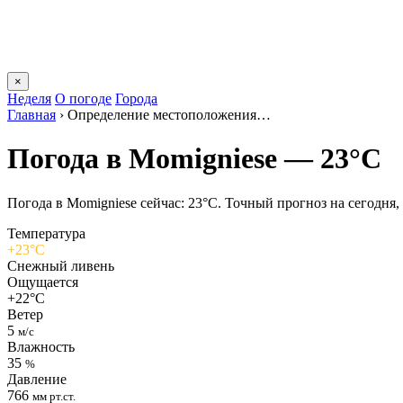
×
Неделя
О погоде
Города
Главная
›
Определение местоположения…
Погода в Momigniesе — 23°C
Погода в Momigniesе сейчас: 23°C. Точный прогноз на сегодня, 
Температура
+23°C
Снежный ливень
Ощущается
+22°C
Ветер
5
м/с
Влажность
35
%
Давление
766
мм рт.ст.