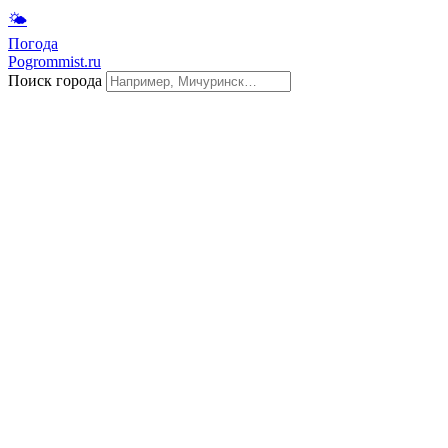
🌤
Погода
Pogrommist.ru
Поиск города