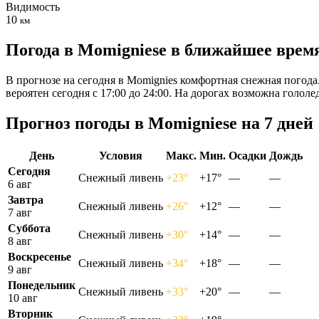
Видимость
10
км
Погода в Momigniesе в ближайшее врем
В прогнозе на сегодня в Momignies комфортная снежная погода
вероятен сегодня с 17:00 до 24:00. На дорогах возможна голо
Прогноз погоды в Momigniesе на 7 дней
День
Условия
Макс.
Мин.
Осадки
Дождь
Сегодня
Снежный ливень
+23°
+17°
—
—
6 авг
Завтра
Снежный ливень
+26°
+12°
—
—
7 авг
Суббота
Снежный ливень
+30°
+14°
—
—
8 авг
Воскресенье
Снежный ливень
+34°
+18°
—
—
9 авг
Понедельник
Снежный ливень
+33°
+20°
—
—
10 авг
Вторник