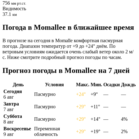
756
мм рт.ст.
Видимость
37.1
км
Погода в Momalleе в ближайшее время
В прогнозе на сегодня в Momalle комфортная пасмурная
погода. Диапазон температур от +9 до +24° днём. По
ветровым условиям ожидается очень слабый ветер около 2 м/
с. Ниже смотрите подробный прогноз погоды по часам.
Прогноз погоды в Momalleе на 7 дней
День
Условия
Макс.
Мин.
Осадки
Дождь
Сегодня
Пасмурно
+24°
+9°
—
—
6 авг
Завтра
Пасмурно
+29°
+11°
—
—
7 авг
Суббота
Пасмурно
+29°
+14°
—
4%
8 авг
Воскресенье
Переменная
+29°
+19°
—
2%
9 авг
облачность