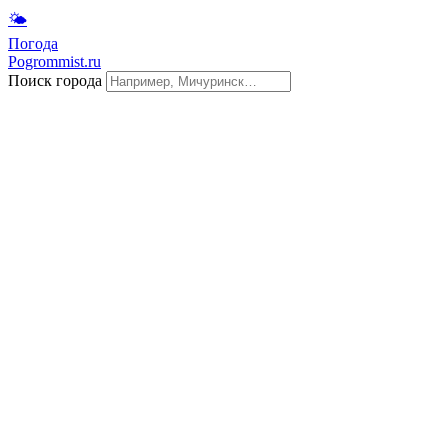
🌤
Погода
Pogrommist.ru
Поиск города