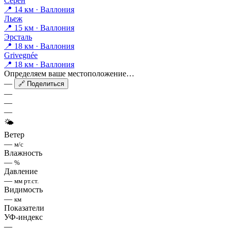
Серен
📍 14 км · Валлония
Льеж
📍 15 км · Валлония
Эрсталь
📍 18 км · Валлония
Grivegnée
📍 18 км · Валлония
Определяем ваше местоположение…
—
🔗 Поделиться
—
—
—
🌤
Ветер
—
м/с
Влажность
—
%
Давление
—
мм рт.ст.
Видимость
—
км
Показатели
УФ-индекс
—