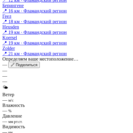
📍 12 км · Фламандский регион
Берингене
📍 16 км · Фламандский регион
Геел
📍 18 км · Фламандский регион
Heusden
📍 19 км · Фламандский регион
Koersel
📍 19 км · Фламандский регион
Zolder
📍 21 км · Фламандский регион
Определяем ваше местоположение…
—
🔗 Поделиться
—
—
—
🌤
Ветер
—
м/с
Влажность
—
%
Давление
—
мм рт.ст.
Видимость
—
км