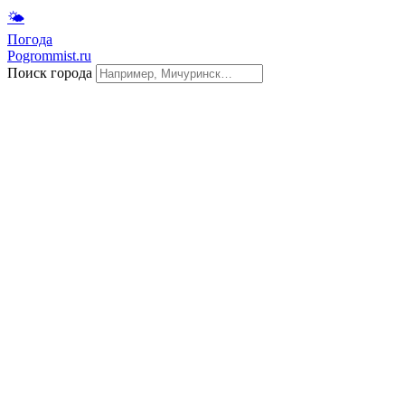
🌤
Погода
Pogrommist.ru
Поиск города