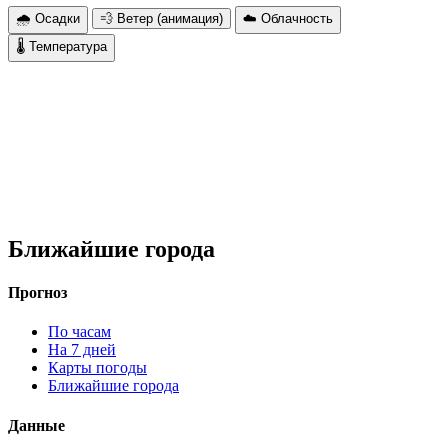
🌧 Осадки
💨 Ветер (анимация)
☁️ Облачность
🌡 Температура
Ближайшие города
Прогноз
По часам
На 7 дней
Карты погоды
Ближайшие города
Данные