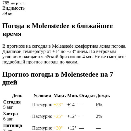
765
мм рт.ст.
Видимость
39
км
Погода в Molenstedeе в ближайшее
время
В прогнозе на сегодня в Molenstede комфортная ясная погода.
Диапазон температур от +14 до +23° днём. По ветровым
условиям ожидается лёгкий бриз около 4 м/с. Ниже смотрите
подробный прогноз погоды по часам.
Прогноз погоды в Molenstedeе на 7
дней
День
Условия
Макс.
Мин.
Осадки
Дождь
Сегодня
Пасмурно
+23°
+14°
—
6%
5 авг
Завтра
Пасмурно
+25°
+12°
—
2%
6 авг
Пятница
Пасмурно
+30°
+12°
—
—
7 авг