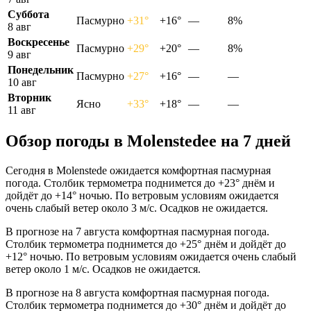
Суббота
Пасмурно
+31°
+16°
—
8%
8 авг
Воскресенье
Пасмурно
+29°
+20°
—
8%
9 авг
Понедельник
Пасмурно
+27°
+16°
—
—
10 авг
Вторник
Ясно
+33°
+18°
—
—
11 авг
Обзор погоды в Molenstedeе на 7 дней
Сегодня в Molenstede ожидается комфортная пасмурная
погода. Столбик термометра поднимется до +23° днём и
дойдёт до +14° ночью. По ветровым условиям ожидается
очень слабый ветер около 3 м/с. Осадков не ожидается.
В прогнозе на 7 августа комфортная пасмурная погода.
Столбик термометра поднимется до +25° днём и дойдёт до
+12° ночью. По ветровым условиям ожидается очень слабый
ветер около 1 м/с. Осадков не ожидается.
В прогнозе на 8 августа комфортная пасмурная погода.
Столбик термометра поднимется до +30° днём и дойдёт до