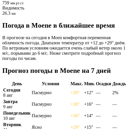
759
мм рт.ст.
Видимость
26.3
км
Погода в Moenе в ближайшее время
В прогнозе на сегодня в Moen комфортная переменная
облачность погода. Диапазон температур от +12 до +29° днём.
По ветровым условиям ожидается очень слабый ветер около 1
м/с, порывами до 6 м/с. Ниже смотрите подробный прогноз
погоды по часам.
Прогноз погоды в Moenе на 7 дней
День
Условия
Макс.
Мин.
Осадки
Дождь
Сегодня
Пасмурно
+29°
+12°
—
2%
8 авг
Завтра
Пасмурно
+26°
+16°
—
—
9 авг
Понедельник
Пасмурно
+26°
+14°
—
—
10 авг
Вторник
Ясно
+29°
+15°
—
—