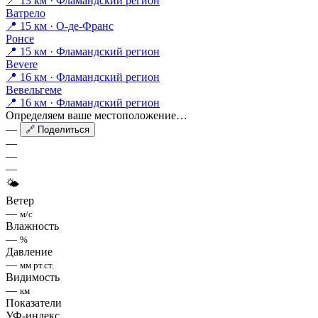
📍 13 км · Фламандский регион
Ватрело
📍 15 км · О-де-Франс
Ронсе
📍 15 км · Фламандский регион
Bevere
📍 16 км · Фламандский регион
Вевельгеме
📍 16 км · Фламандский регион
Определяем ваше местоположение…
—
🔗 Поделиться
—
—
—
🌤
Ветер
—
м/с
Влажность
—
%
Давление
—
мм рт.ст.
Видимость
—
км
Показатели
УФ-индекс