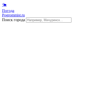
🌤
Погода
Pogrommist.ru
Поиск города