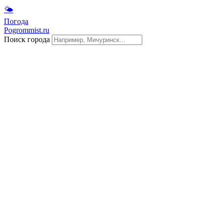
🌤
Погода
Pogrommist.ru
Поиск города