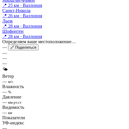
Марш-ан-Фамен
📍 25 км · Валлония
Санкт-Никола
📍 26 км · Валлония
Льеж
📍 28 км · Валлония
Шофонтен
📍 28 км · Валлония
Определяем ваше местоположение…
—
🔗 Поделиться
—
—
—
🌤
Ветер
—
м/с
Влажность
—
%
Давление
—
мм рт.ст.
Видимость
—
км
Показатели
УФ-индекс
—