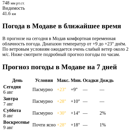
748
мм рт.ст.
Видимость
41.6
км
Погода в Модаве в ближайшее время
В прогнозе на сегодня в Модав комфортная переменная
облачность погода. Диапазон температур от +9 до +23° днём.
По ветровым условиям ожидается очень слабый ветер около 2
м/с. Ниже смотрите подробный прогноз погоды по часам.
Прогноз погоды в Модаве на 7 дней
День
Условия
Макс.
Мин.
Осадки
Дождь
Сегодня
Пасмурно
+23°
+9°
—
—
6 авг
Завтра
Пасмурно
+28°
+10°
—
—
7 авг
Суббота
Пасмурно
+30°
+14°
—
2%
8 авг
Воскресенье
Почти ясно
+28°
+18°
—
1%
9 авг