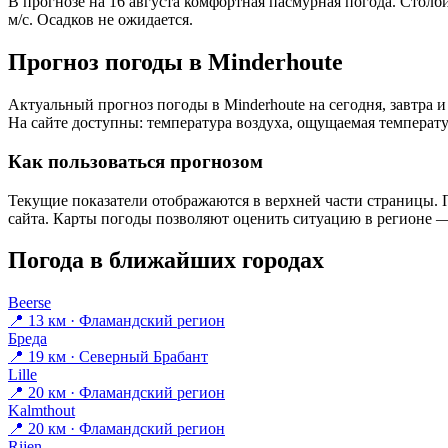
В прогнозе на 16 августа комфортная пасмурная погода. Столб
м/с. Осадков не ожидается.
Прогноз погоды в Minderhoutе
Актуальный прогноз погоды в Minderhoutе на сегодня, завтра
На сайте доступны: температура воздуха, ощущаемая температур
Как пользоваться прогнозом
Текущие показатели отображаются в верхней части страницы. П
сайта. Карты погоды позволяют оценить ситуацию в регионе — 
Погода в ближайших городах
Beerse
📍 13 км · Фламандский регион
Бреда
📍 19 км · Северный Брабант
Lille
📍 20 км · Фламандский регион
Kalmthout
📍 20 км · Фламандский регион
Rijen