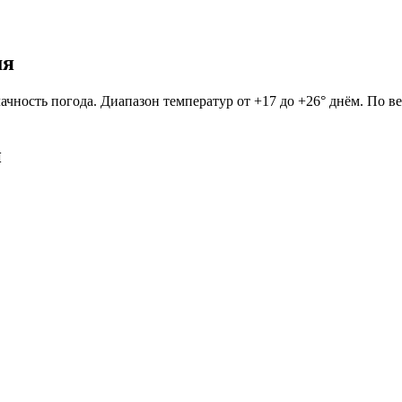
мя
ачность погода. Диапазон температур от +17 до +26° днём. По в
й