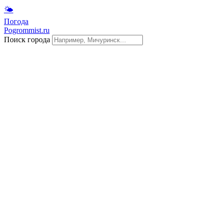
🌤
Погода
Pogrommist.ru
Поиск города