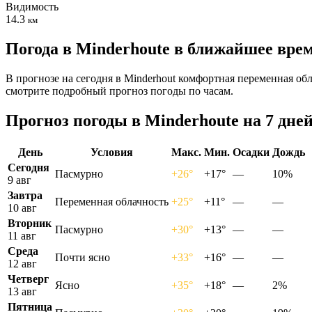
Видимость
14.3
км
Погода в Minderhoutе в ближайшее вре
В прогнозе на сегодня в Minderhout комфортная переменная обл
смотрите подробный прогноз погоды по часам.
Прогноз погоды в Minderhoutе на 7 дне
День
Условия
Макс.
Мин.
Осадки
Дождь
Сегодня
Пасмурно
+26°
+17°
—
10%
9 авг
Завтра
Переменная облачность
+25°
+11°
—
—
10 авг
Вторник
Пасмурно
+30°
+13°
—
—
11 авг
Среда
Почти ясно
+33°
+16°
—
—
12 авг
Четверг
Ясно
+35°
+18°
—
2%
13 авг
Пятница