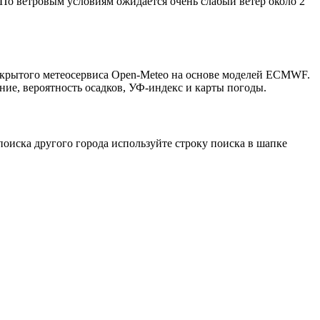
 По ветровым условиям ожидается очень слабый ветер около 2
открытого метеосервиса Open-Meteo на основе моделей ECMWF.
ние, вероятность осадков, УФ-индекс и карты погоды.
оиска другого города используйте строку поиска в шапке