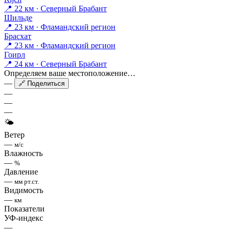
📍 22 км · Северный Брабант
Шильде
📍 23 км · Фламандский регион
Брасхат
📍 23 км · Фламандский регион
Гоирл
📍 24 км · Северный Брабант
Определяем ваше местоположение…
—
🔗 Поделиться
—
—
—
🌤
Ветер
—
м/с
Влажность
—
%
Давление
—
мм рт.ст.
Видимость
—
км
Показатели
УФ-индекс
—