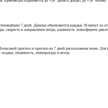
ик термометра поднимется до +26° днём и дойдёт до +18° ночью.
 и ближайшие 7 дней. Данные обновляются каждые 30 минут из 
а, скорость и направление ветра, влажность, атмосферное давле
очасовой прогноз и прогноз на 7 дней расположены ниже. Для п
осадки, облачность, температуру и ветер.