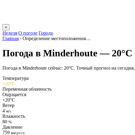
×
Неделя
О погоде
Города
Главная
›
Определение местоположения…
Погода в Minderhoutе — 20°C
Погода в Minderhoutе сейчас: 20°C. Точный прогноз на сегодня, 
Температура
+20°C
Переменная облачность
Ощущается
+20°C
Ветер
4
м/с
Влажность
80
%
Давление
759
мм рт.ст.