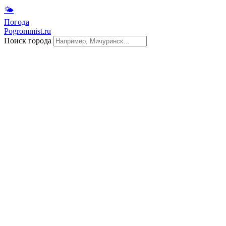
🌤
Погода
Pogrommist.ru
Поиск города