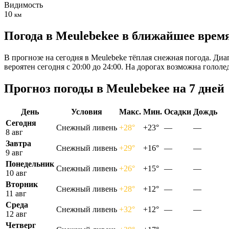
Видимость
10
км
Погода в Meulebekeе в ближайшее врем
В прогнозе на сегодня в Meulebeke тёплая снежная погода. Диа
вероятен сегодня с 20:00 до 24:00. На дорогах возможна голо
Прогноз погоды в Meulebekeе на 7 дней
День
Условия
Макс.
Мин.
Осадки
Дождь
Сегодня
Снежный ливень
+28°
+23°
—
—
8 авг
Завтра
Снежный ливень
+29°
+16°
—
—
9 авг
Понедельник
Снежный ливень
+26°
+15°
—
—
10 авг
Вторник
Снежный ливень
+28°
+12°
—
—
11 авг
Среда
Снежный ливень
+32°
+12°
—
—
12 авг
Четверг