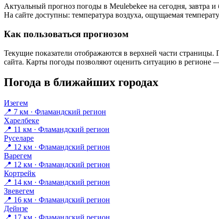
Актуальный прогноз погоды в Meulebekeе на сегодня, завтра 
На сайте доступны: температура воздуха, ощущаемая температур
Как пользоваться прогнозом
Текущие показатели отображаются в верхней части страницы. П
сайта. Карты погоды позволяют оценить ситуацию в регионе — 
Погода в ближайших городах
Изегем
📍 7 км · Фламандский регион
Харелбеке
📍 11 км · Фламандский регион
Руселаре
📍 12 км · Фламандский регион
Варегем
📍 12 км · Фламандский регион
Кортрейк
📍 14 км · Фламандский регион
Звевегем
📍 16 км · Фламандский регион
Дейнзе
📍 17 км · Фламандский регион