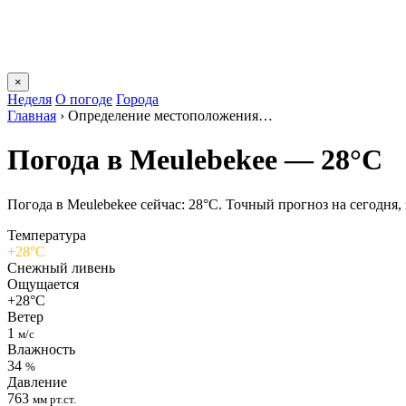
×
Неделя
О погоде
Города
Главная
›
Определение местоположения…
Погода в Meulebekeе — 28°C
Погода в Meulebekeе сейчас: 28°C. Точный прогноз на сегодня, 
Температура
+28°C
Снежный ливень
Ощущается
+28°C
Ветер
1
м/с
Влажность
34
%
Давление
763
мм рт.ст.