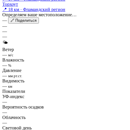
Торхоут
📍 18 км · Фламандский регион
Определяем ваше местоположение…
—
🔗 Поделиться
—
—
—
🌤
Ветер
—
м/с
Влажность
—
%
Давление
—
мм рт.ст.
Видимость
—
км
Показатели
УФ-индекс
—
Вероятность осадков
—
Облачность
—
Световой день