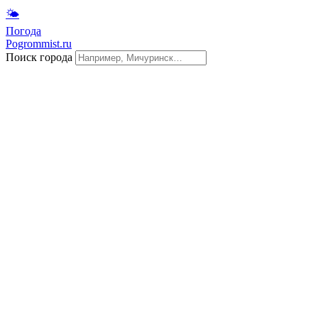
🌤
Погода
Pogrommist.ru
Поиск города