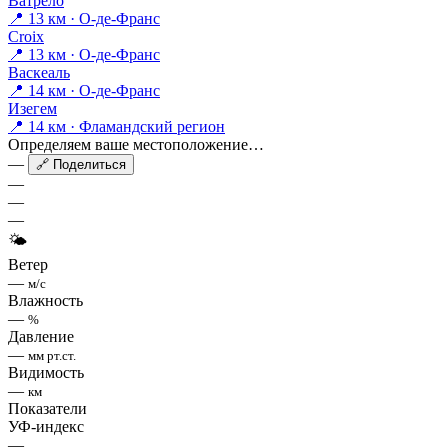
Ватрело
📍 13 км · О-де-Франс
Croix
📍 13 км · О-де-Франс
Васкеаль
📍 14 км · О-де-Франс
Изегем
📍 14 км · Фламандский регион
Определяем ваше местоположение…
—
🔗 Поделиться
—
—
—
🌤
Ветер
—
м/с
Влажность
—
%
Давление
—
мм рт.ст.
Видимость
—
км
Показатели
УФ-индекс
—