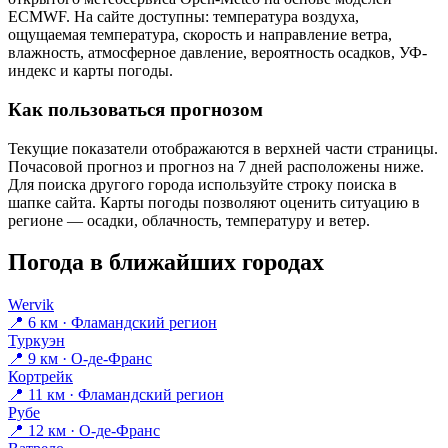
ECMWF. На сайте доступны: температура воздуха,
ощущаемая температура, скорость и направление ветра,
влажность, атмосферное давление, вероятность осадков, УФ-
индекс и карты погоды.
Как пользоваться прогнозом
Текущие показатели отображаются в верхней части страницы.
Почасовой прогноз и прогноз на 7 дней расположены ниже.
Для поиска другого города используйте строку поиска в
шапке сайта. Карты погоды позволяют оценить ситуацию в
регионе — осадки, облачность, температуру и ветер.
Погода в ближайших городах
Wervik
📍 6 км · Фламандский регион
Туркуэн
📍 9 км · О-де-Франс
Кортрейк
📍 11 км · Фламандский регион
Рубе
📍 12 км · О-де-Франс