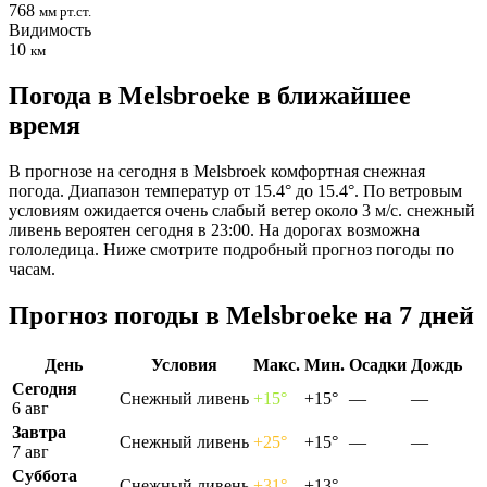
768
мм рт.ст.
Видимость
10
км
Погода в Melsbroekе в ближайшее
время
В прогнозе на сегодня в Melsbroek комфортная снежная
погода. Диапазон температур от 15.4° до 15.4°. По ветровым
условиям ожидается очень слабый ветер около 3 м/с. снежный
ливень вероятен сегодня в 23:00. На дорогах возможна
гололедица. Ниже смотрите подробный прогноз погоды по
часам.
Прогноз погоды в Melsbroekе на 7 дней
День
Условия
Макс.
Мин.
Осадки
Дождь
Сегодня
Снежный ливень
+15°
+15°
—
—
6 авг
Завтра
Снежный ливень
+25°
+15°
—
—
7 авг
Суббота
Снежный ливень
+31°
+13°
—
—