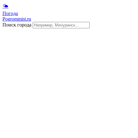
🌤
Погода
Pogrommist.ru
Поиск города