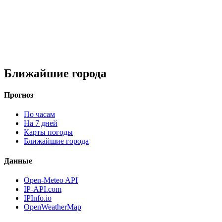
Ближайшие города
Прогноз
По часам
На 7 дней
Карты погоды
Ближайшие города
Данные
Open-Meteo API
IP-API.com
IPInfo.io
OpenWeatherMap