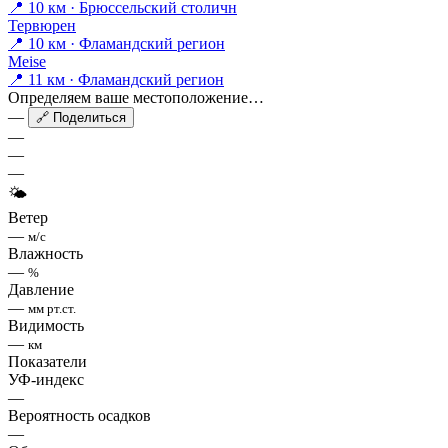
📍 10 км · Брюссельский столичн
Тервюрен
📍 10 км · Фламандский регион
Meise
📍 11 км · Фламандский регион
Определяем ваше местоположение…
—
🔗 Поделиться
—
—
—
🌤
Ветер
—
м/с
Влажность
—
%
Давление
—
мм рт.ст.
Видимость
—
км
Показатели
УФ-индекс
—
Вероятность осадков
—