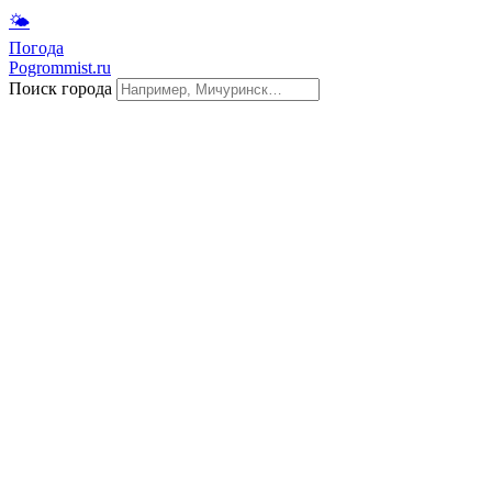
🌤
Погода
Pogrommist.ru
Поиск города