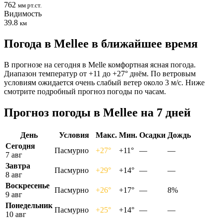
762
мм рт.ст.
Видимость
39.8
км
Погода в Melleе в ближайшее время
В прогнозе на сегодня в Melle комфортная ясная погода.
Диапазон температур от +11 до +27° днём. По ветровым
условиям ожидается очень слабый ветер около 3 м/с. Ниже
смотрите подробный прогноз погоды по часам.
Прогноз погоды в Melleе на 7 дней
День
Условия
Макс.
Мин.
Осадки
Дождь
Сегодня
Пасмурно
+27°
+11°
—
—
7 авг
Завтра
Пасмурно
+29°
+14°
—
—
8 авг
Воскресенье
Пасмурно
+26°
+17°
—
8%
9 авг
Понедельник
Пасмурно
+25°
+14°
—
—
10 авг