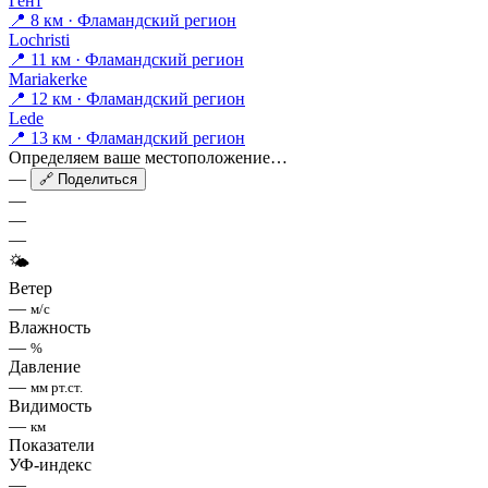
Гент
📍 8 км · Фламандский регион
Lochristi
📍 11 км · Фламандский регион
Mariakerke
📍 12 км · Фламандский регион
Lede
📍 13 км · Фламандский регион
Определяем ваше местоположение…
—
🔗 Поделиться
—
—
—
🌤
Ветер
—
м/с
Влажность
—
%
Давление
—
мм рт.ст.
Видимость
—
км
Показатели
УФ-индекс
—