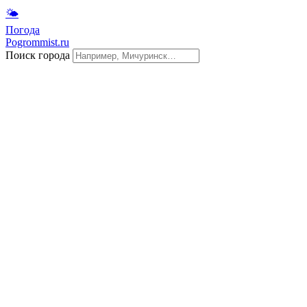
🌤
Погода
Pogrommist.ru
Поиск города