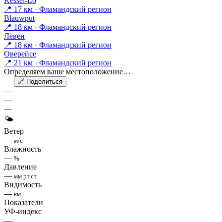
Kessel-Lo
📍 17 км · Фламандский регион
Blauwput
📍 18 км · Фламандский регион
Лёвен
📍 18 км · Фламандский регион
Оверейсе
📍 21 км · Фламандский регион
Определяем ваше местоположение…
—
🔗 Поделиться
—
—
—
🌤
Ветер
—
м/с
Влажность
—
%
Давление
—
мм рт.ст.
Видимость
—
км
Показатели
УФ-индекс
—