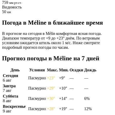
759
мм рт.ст.
Видимость
50
км
Погода в Mélinе в ближайшее время
В прогнозе на сегодня в Mélin комфортная ясная погода.
Диапазон температур от +9 до +23° днём. По ветровым
условиям ожидается штиль около 1 м/с. Ниже смотрите
подробный прогноз погоды по часам.
Прогноз погоды в Mélinе на 7 дней
День
Условия
Макс.
Мин.
Осадки
Дождь
Сегодня
Пасмурно
+23°
+9°
—
—
6 авг
Завтра
Пасмурно
+29°
+10°
—
—
7 авг
Суббота
Пасмурно
+30°
+14°
—
6%
8 авг
Воскресенье
Пасмурно
+28°
+19°
—
12%
9 авг