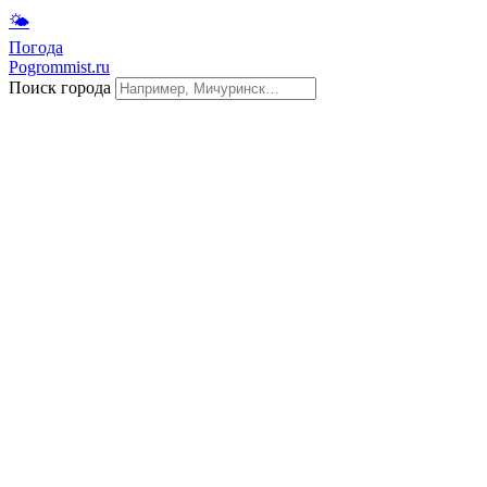
🌤
Погода
Pogrommist.ru
Поиск города