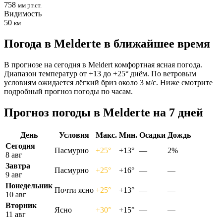
758
мм рт.ст.
Видимость
50
км
Погода в Meldertе в ближайшее время
В прогнозе на сегодня в Meldert комфортная ясная погода.
Диапазон температур от +13 до +25° днём. По ветровым
условиям ожидается лёгкий бриз около 3 м/с. Ниже смотрите
подробный прогноз погоды по часам.
Прогноз погоды в Meldertе на 7 дней
День
Условия
Макс.
Мин.
Осадки
Дождь
Сегодня
Пасмурно
+25°
+13°
—
2%
8 авг
Завтра
Пасмурно
+25°
+16°
—
—
9 авг
Понедельник
Почти ясно
+25°
+13°
—
—
10 авг
Вторник
Ясно
+30°
+15°
—
—
11 авг