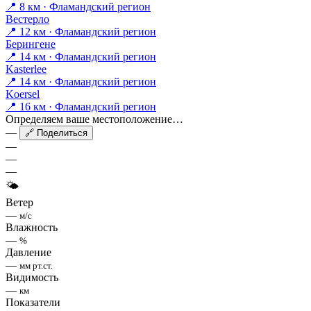
📍 8 км · Фламандский регион
Вестерло
📍 12 км · Фламандский регион
Берингене
📍 14 км · Фламандский регион
Kasterlee
📍 14 км · Фламандский регион
Koersel
📍 16 км · Фламандский регион
Определяем ваше местоположение…
—
🔗 Поделиться
—
—
—
🌤
Ветер
—
м/с
Влажность
—
%
Давление
—
мм рт.ст.
Видимость
—
км
Показатели