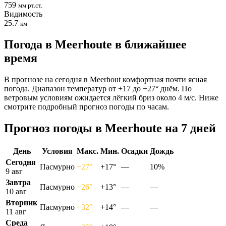
759
мм рт.ст.
Видимость
25.7
км
Погода в Meerhoutе в ближайшее
время
В прогнозе на сегодня в Meerhout комфортная почти ясная
погода. Диапазон температур от +17 до +27° днём. По
ветровым условиям ожидается лёгкий бриз около 4 м/с. Ниже
смотрите подробный прогноз погоды по часам.
Прогноз погоды в Meerhoutе на 7 дней
День
Условия
Макс.
Мин.
Осадки
Дождь
Сегодня
Пасмурно
+27°
+17°
—
10%
9 авг
Завтра
Пасмурно
+26°
+13°
—
—
10 авг
Вторник
Пасмурно
+32°
+14°
—
—
11 авг
Среда