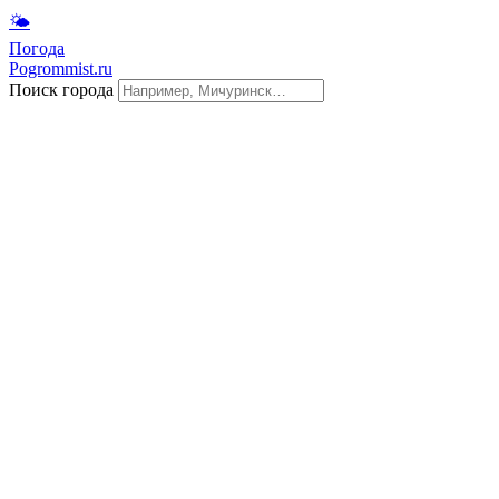
🌤
Погода
Pogrommist.ru
Поиск города