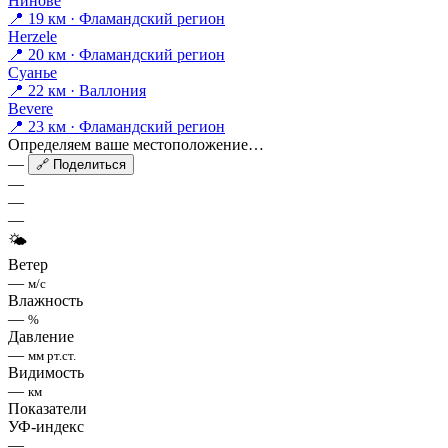
Нинове
📍 19 км · Фламандский регион
Herzele
📍 20 км · Фламандский регион
Суанье
📍 22 км · Валлония
Bevere
📍 23 км · Фламандский регион
Определяем ваше местоположение…
—
🔗 Поделиться
—
—
—
🌤
Ветер
—
м/с
Влажность
—
%
Давление
—
мм рт.ст.
Видимость
—
км
Показатели
УФ-индекс
—