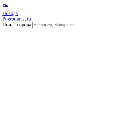
🌤
Погода
Pogrommist.ru
Поиск города