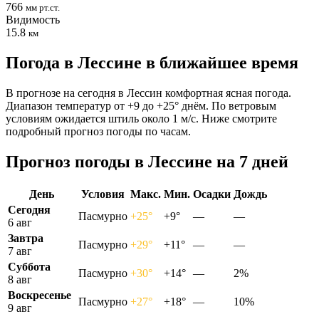
766
мм рт.ст.
Видимость
15.8
км
Погода в Лессине в ближайшее время
В прогнозе на сегодня в Лессин комфортная ясная погода.
Диапазон температур от +9 до +25° днём. По ветровым
условиям ожидается штиль около 1 м/с. Ниже смотрите
подробный прогноз погоды по часам.
Прогноз погоды в Лессине на 7 дней
День
Условия
Макс.
Мин.
Осадки
Дождь
Сегодня
Пасмурно
+25°
+9°
—
—
6 авг
Завтра
Пасмурно
+29°
+11°
—
—
7 авг
Суббота
Пасмурно
+30°
+14°
—
2%
8 авг
Воскресенье
Пасмурно
+27°
+18°
—
10%
9 авг