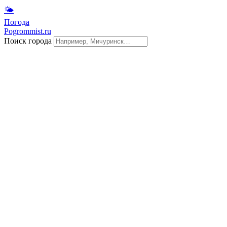
🌤
Погода
Pogrommist.ru
Поиск города