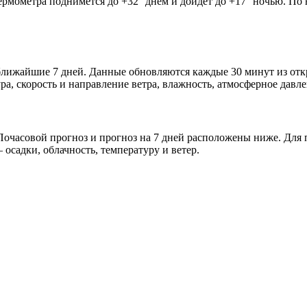
термометра поднимется до +32° днём и дойдёт до +17° ночью. По
и ближайшие 7 дней. Данные обновляются каждые 30 минут из о
а, скорость и направление ветра, влажность, атмосферное давле
очасовой прогноз и прогноз на 7 дней расположены ниже. Для п
осадки, облачность, температуру и ветер.