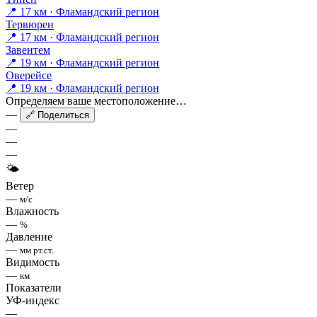
📍 17 км · Фламандский регион
Тервюрен
📍 17 км · Фламандский регион
Завентем
📍 19 км · Фламандский регион
Оверейсе
📍 19 км · Фламандский регион
Определяем ваше местоположение…
—
🔗 Поделиться
—
—
—
🌤
Ветер
—
м/с
Влажность
—
%
Давление
—
мм рт.ст.
Видимость
—
км
Показатели
УФ-индекс
—