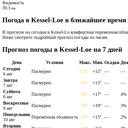
Видимость
39.3
км
Погода в Kessel-Loе в ближайшее время
В прогнозе на сегодня в Kessel-Lo комфортная переменная обла
Ниже смотрите подробный прогноз погоды по часам.
Прогноз погоды в Kessel-Loе на 7 дней
День
Условия
Макс.
Мин.
Осадки
До
Сегодня
Пасмурно
+25°
+12°
—
—
6 авг
Завтра
Пасмурно
+29°
+13°
—
—
7 авг
Суббота
Пасмурно
+31°
+17°
—
4%
8 авг
Воскресенье
Пасмурно
+29°
+19°
—
3%
9 авг
Понедельник
Переменная облачность
+25°
+15°
—
2%
10 авг
Вторник