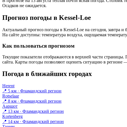
В прогнозе на 13 августа тёплая почти ясная погода. Столбик 
Осадков не ожидается.
Прогноз погоды в Kessel-Loе
Актуальный прогноз погоды в Kessel-Loе на сегодня, завтра 
На сайте доступны: температура воздуха, ощущаемая температур
Как пользоваться прогнозом
Текущие показатели отображаются в верхней части страницы. П
сайта. Карты погоды позволяют оценить ситуацию в регионе — 
Погода в ближайших городах
Herent
📍 5 км · Фламандский регион
Rotselaar
📍 8 км · Фламандский регион
Ааршот
📍 13 км · Фламандский регион
Kortenberg
📍 14 км · Фламандский регион
Тинен