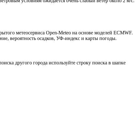
 ветровым условиям ожидается очень слабый ветер около 2 м/с.
ткрытого метеосервиса Open-Meteo на основе моделей ECMWF.
ние, вероятность осадков, УФ-индекс и карты погоды.
оиска другого города используйте строку поиска в шапке