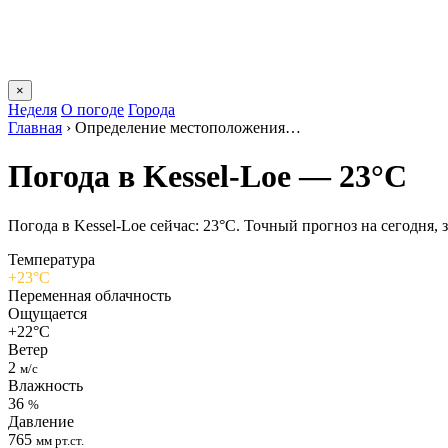
×
Неделя
О погоде
Города
Главная
›
Определение местоположения…
Погода в Kessel-Loе — 23°C
Погода в Kessel-Loе сейчас: 23°C. Точный прогноз на сегодня, з
Температура
+23°C
Переменная облачность
Ощущается
+22°C
Ветер
2
м/с
Влажность
36
%
Давление
765
мм рт.ст.