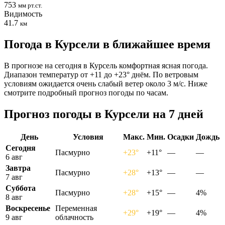
753
мм рт.ст.
Видимость
41.7
км
Погода в Курсели в ближайшее время
В прогнозе на сегодня в Курсель комфортная ясная погода.
Диапазон температур от +11 до +23° днём. По ветровым
условиям ожидается очень слабый ветер около 3 м/с. Ниже
смотрите подробный прогноз погоды по часам.
Прогноз погоды в Курсели на 7 дней
День
Условия
Макс.
Мин.
Осадки
Дождь
Сегодня
Пасмурно
+23°
+11°
—
—
6 авг
Завтра
Пасмурно
+28°
+13°
—
—
7 авг
Суббота
Пасмурно
+28°
+15°
—
4%
8 авг
Воскресенье
Переменная
+29°
+19°
—
4%
9 авг
облачность