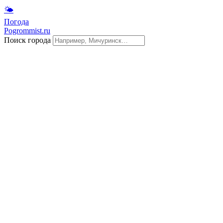
🌤
Погода
Pogrommist.ru
Поиск города