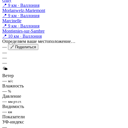
Gilly
📍 9 км · Валлония
Morlanwelz-Mariemont
📍 9 км · Валлония
Marcinelle
📍 9 км · Валлония
Montignies-sur-Sambre
📍 10 км · Валлония
Определяем ваше местоположение…
—
🔗 Поделиться
—
—
—
🌤
Ветер
—
м/с
Влажность
—
%
Давление
—
мм рт.ст.
Видимость
—
км
Показатели
УФ-индекс
—