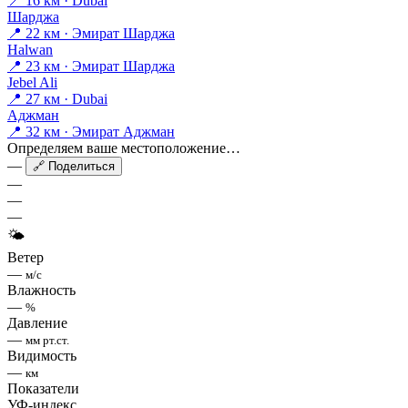
📍 16 км · Dubai
Шарджа
📍 22 км · Эмират Шарджа
Halwan
📍 23 км · Эмират Шарджа
Jebel Ali
📍 27 км · Dubai
Аджман
📍 32 км · Эмират Аджман
Определяем ваше местоположение…
—
🔗 Поделиться
—
—
—
🌤
Ветер
—
м/с
Влажность
—
%
Давление
—
мм рт.ст.
Видимость
—
км
Показатели
УФ-индекс