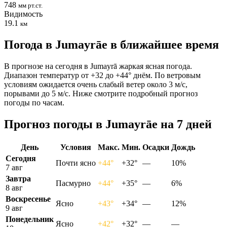
748
мм рт.ст.
Видимость
19.1
км
Погода в Jumayrāе в ближайшее время
В прогнозе на сегодня в Jumayrā жаркая ясная погода.
Диапазон температур от +32 до +44° днём. По ветровым
условиям ожидается очень слабый ветер около 3 м/с,
порывами до 5 м/с. Ниже смотрите подробный прогноз
погоды по часам.
Прогноз погоды в Jumayrāе на 7 дней
День
Условия
Макс.
Мин.
Осадки
Дождь
Сегодня
Почти ясно
+44°
+32°
—
10%
7 авг
Завтра
Пасмурно
+44°
+35°
—
6%
8 авг
Воскресенье
Ясно
+43°
+34°
—
12%
9 авг
Понедельник
Ясно
+42°
+32°
—
—