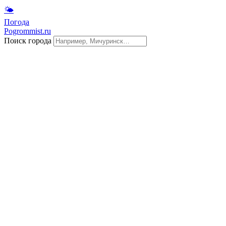
🌤
Погода
Pogrommist.ru
Поиск города