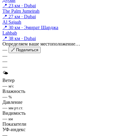
Дубай
📍 23 км · Dubai
The Palm Jumeirah
📍 27 км · Dubai
Al Sajaah
📍 30 км · Эмират Шарджа
Lahbab
📍 38 км · Dubai
Определяем ваше местоположение…
—
🔗 Поделиться
—
—
—
🌤
Ветер
—
м/с
Влажность
—
%
Давление
—
мм рт.ст.
Видимость
—
км
Показатели
УФ-индекс
—