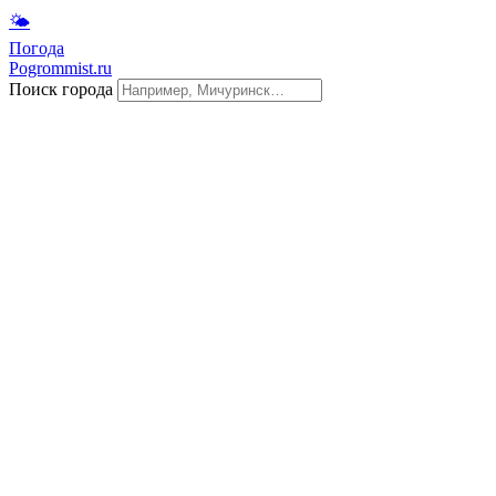
🌤
Погода
Pogrommist.ru
Поиск города