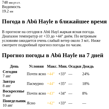
748
мм рт.ст.
Видимость
19.2
км
Погода в Abū Haylе в ближайшее время
В прогнозе на сегодня в Abū Hayl жаркая ясная погода.
Диапазон температур от +33 до +44° днём. По ветровым
условиям ожидается очень слабый ветер около 3 м/с. Ниже
смотрите подробный прогноз погоды по часам.
Прогноз погоды в Abū Haylе на 7 дней
День
Условия
Макс.
Мин.
Осадки
Дождь
Сегодня
Почти ясно
+44°
+33°
—
24%
7 авг
Завтра
Пасмурно
+44°
+35°
—
18%
8 авг
Воскресенье
Почти ясно
+43°
+34°
—
8%
9 авг
Понедельник
Ясно
+42°
+33°
—
—
10 авг