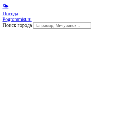
🌤
Погода
Pogrommist.ru
Поиск города