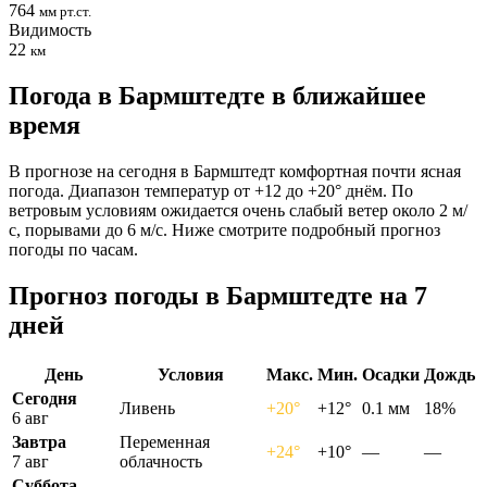
764
мм рт.ст.
Видимость
22
км
Погода в Бармштедте в ближайшее
время
В прогнозе на сегодня в Бармштедт комфортная почти ясная
погода. Диапазон температур от +12 до +20° днём. По
ветровым условиям ожидается очень слабый ветер около 2 м/
с, порывами до 6 м/с. Ниже смотрите подробный прогноз
погоды по часам.
Прогноз погоды в Бармштедте на 7
дней
День
Условия
Макс.
Мин.
Осадки
Дождь
Сегодня
Ливень
+20°
+12°
0.1 мм
18%
6 авг
Завтра
Переменная
+24°
+10°
—
—
7 авг
облачность
Суббота