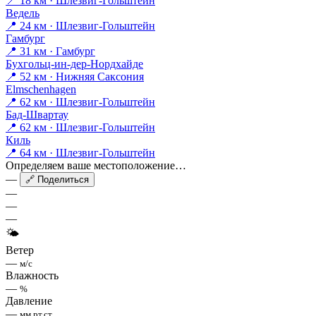
📍 18 км · Шлезвиг-Гольштейн
Ведель
📍 24 км · Шлезвиг-Гольштейн
Гамбург
📍 31 км · Гамбург
Бухгольц-ин-дер-Нордхайде
📍 52 км · Нижняя Саксония
Elmschenhagen
📍 62 км · Шлезвиг-Гольштейн
Бад-Швартау
📍 62 км · Шлезвиг-Гольштейн
Киль
📍 64 км · Шлезвиг-Гольштейн
Определяем ваше местоположение…
—
🔗 Поделиться
—
—
—
🌤
Ветер
—
м/с
Влажность
—
%
Давление
—
мм рт.ст.