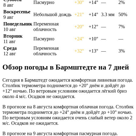
Пасмурно
+30°
+14°
—
2%
8 авг
Воскресенье
Небольшой дождь
+21°
+14°
3.3 мм
50%
9 авг
Понедельник
Переменная
+20°
+12°
—
7%
10 авг
облачность
Вторник
Пасмурно
+24°
+10°
—
—
11 авг
Среда
Переменная
+32°
+13°
—
3%
12 авг
облачность
Обзор погоды в Бармштедте на 7 дней
Сегодня в Бармштедт ожидается комфортная ливневая погода.
Столбик термометра поднимется до +20° днём и дойдёт до
+12° ночью. По ветровым условиям ожидается лёгкий бриз
около 4 м/с. Осадков не ожидается.
В прогнозе на 8 августа комфортная облачная погода. Столбик
термометра поднимется до +24° днём и дойдёт до +10° ночью.
По ветровым условиям ожидается очень слабый ветер около 2
м/с. Осадков не ожидается.
В прогнозе на 9 августа комфортная пасмурная погода.