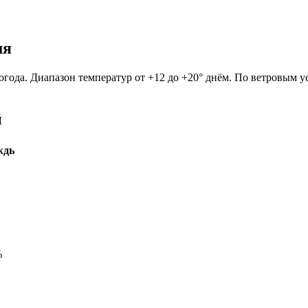
мя
огода. Диапазон температур от +12 до +20° днём. По ветровым ус
й
ждь
%