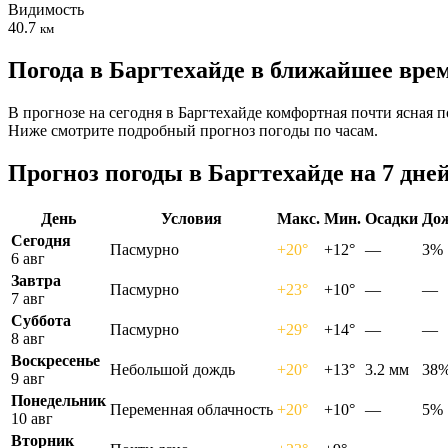
Видимость
40.7
км
Погода в Баргтехайде в ближайшее вре
В прогнозе на сегодня в Баргтехайде комфортная почти ясная п
Ниже смотрите подробный прогноз погоды по часам.
Прогноз погоды в Баргтехайде на 7 дне
День
Условия
Макс.
Мин.
Осадки
До
Сегодня
Пасмурно
+20°
+12°
—
3%
6 авг
Завтра
Пасмурно
+23°
+10°
—
—
7 авг
Суббота
Пасмурно
+29°
+14°
—
—
8 авг
Воскресенье
Небольшой дождь
+20°
+13°
3.2 мм
38
9 авг
Понедельник
Переменная облачность
+20°
+10°
—
5%
10 авг
Вторник