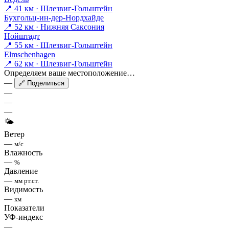
📍 41 км · Шлезвиг-Гольштейн
Бухгольц-ин-дер-Нордхайде
📍 52 км · Нижняя Саксония
Нойштадт
📍 55 км · Шлезвиг-Гольштейн
Elmschenhagen
📍 62 км · Шлезвиг-Гольштейн
Определяем ваше местоположение…
—
🔗 Поделиться
—
—
—
🌤
Ветер
—
м/с
Влажность
—
%
Давление
—
мм рт.ст.
Видимость
—
км
Показатели
УФ-индекс
—