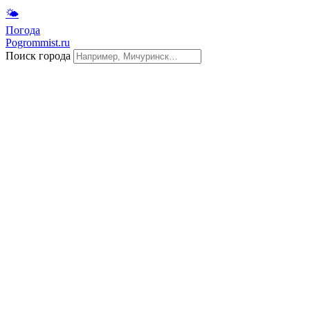
🌤
Погода
Pogrommist.ru
Поиск города