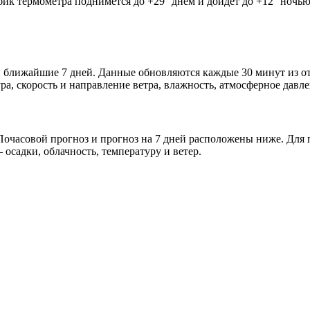
лбик термометра поднимется до +29° днём и дойдёт до +12° ночь
 и ближайшие 7 дней. Данные обновляются каждые 30 минут из 
а, скорость и направление ветра, влажность, атмосферное давле
очасовой прогноз и прогноз на 7 дней расположены ниже. Для п
осадки, облачность, температуру и ветер.