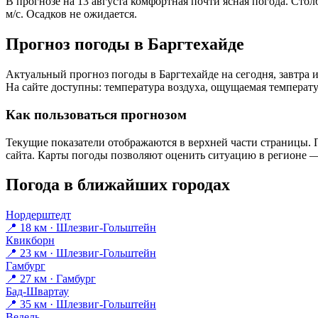
В прогнозе на 13 августа комфортная почти ясная погода. Сто
м/с. Осадков не ожидается.
Прогноз погоды в Баргтехайде
Актуальный прогноз погоды в Баргтехайде на сегодня, завтра
На сайте доступны: температура воздуха, ощущаемая температур
Как пользоваться прогнозом
Текущие показатели отображаются в верхней части страницы. П
сайта. Карты погоды позволяют оценить ситуацию в регионе — 
Погода в ближайших городах
Нордерштедт
📍 18 км · Шлезвиг-Гольштейн
Квикборн
📍 23 км · Шлезвиг-Гольштейн
Гамбург
📍 27 км · Гамбург
Бад-Швартау
📍 35 км · Шлезвиг-Гольштейн
Ведель