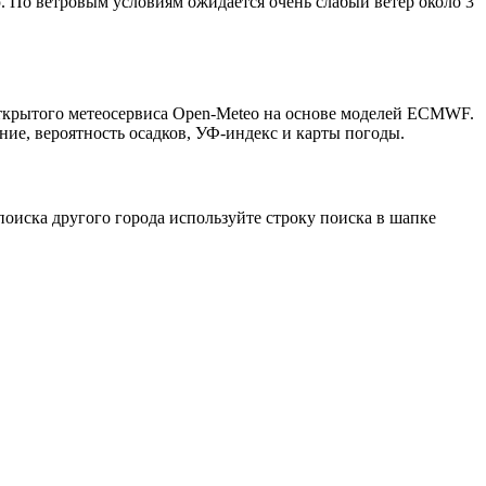
ю. По ветровым условиям ожидается очень слабый ветер около 3
открытого метеосервиса Open-Meteo на основе моделей ECMWF.
ние, вероятность осадков, УФ-индекс и карты погоды.
оиска другого города используйте строку поиска в шапке