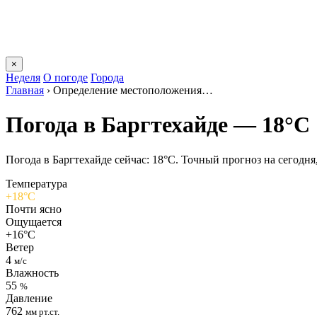
×
Неделя
О погоде
Города
Главная
›
Определение местоположения…
Погода в Баргтехайде — 18°C
Погода в Баргтехайде сейчас: 18°C. Точный прогноз на сегодня, 
Температура
+18°C
Почти ясно
Ощущается
+16°C
Ветер
4
м/с
Влажность
55
%
Давление
762
мм рт.ст.