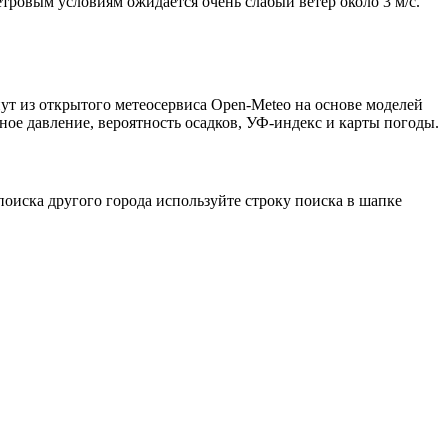
етровым условиям ожидается очень слабый ветер около 3 м/с.
ут из открытого метеосервиса Open-Meteo на основе моделей
ное давление, вероятность осадков, УФ-индекс и карты погоды.
оиска другого города используйте строку поиска в шапке