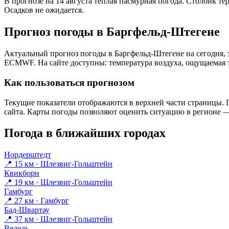
В прогнозе на 14 августа тёплая пасмурная погода. Столбик те
Осадков не ожидается.
Прогноз погоды в Баргфельд-Штегене
Актуальный прогноз погоды в Баргфельд-Штегене на сегодня, 
ECMWF. На сайте доступны: температура воздуха, ощущаемая те
Как пользоваться прогнозом
Текущие показатели отображаются в верхней части страницы. П
сайта. Карты погоды позволяют оценить ситуацию в регионе — 
Погода в ближайших городах
Нордерштедт
📍 15 км · Шлезвиг-Гольштейн
Квикборн
📍 19 км · Шлезвиг-Гольштейн
Гамбург
📍 27 км · Гамбург
Бад-Швартау
📍 37 км · Шлезвиг-Гольштейн
Ведель