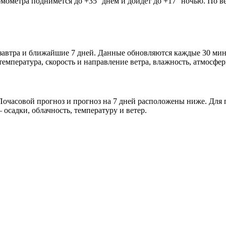
рмометра поднимется до +35° днём и дойдёт до +17° ночью. По в
завтра и ближайшие 7 дней. Данные обновляются каждые 30 мин
мпература, скорость и направление ветра, влажность, атмосфер
очасовой прогноз и прогноз на 7 дней расположены ниже. Для п
осадки, облачность, температуру и ветер.