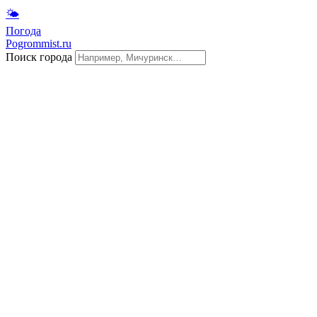
🌤
Погода
Pogrommist.ru
Поиск города