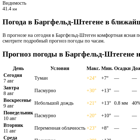
Видимость
41.4
км
Погода в Баргфельд-Штегене в ближай
В прогнозе на сегодня в Баргфельд-Штеген комфортная ясная п
смотрите подробный прогноз погоды по часам.
Прогноз погоды в Баргфельд-Штегене н
День
Условия
Макс.
Мин.
Осадки
До
Сегодня
Туман
+24°
+7°
—
—
7 авг
Завтра
Пасмурно
+30°
+13°
—
—
8 авг
Воскресенье
Небольшой дождь
+21°
+13°
0.8 мм
40
9 авг
Понедельник
Пасмурно
+20°
+10°
—
—
10 авг
Вторник
Переменная облачность
+23°
+8°
—
—
11 авг
Среда