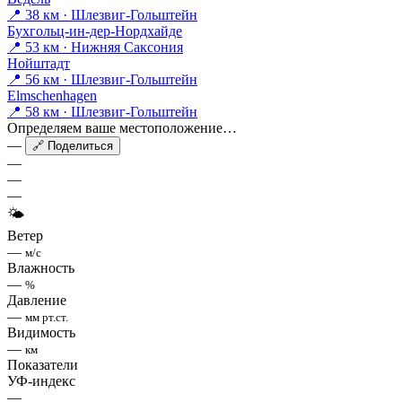
📍 38 км · Шлезвиг-Гольштейн
Бухгольц-ин-дер-Нордхайде
📍 53 км · Нижняя Саксония
Нойштадт
📍 56 км · Шлезвиг-Гольштейн
Elmschenhagen
📍 58 км · Шлезвиг-Гольштейн
Определяем ваше местоположение…
—
🔗 Поделиться
—
—
—
🌤
Ветер
—
м/с
Влажность
—
%
Давление
—
мм рт.ст.
Видимость
—
км
Показатели
УФ-индекс
—