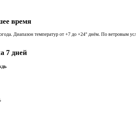
шее время
огода. Диапазон температур от +7 до +24° днём. По ветровым ус
а 7 дней
ждь
%