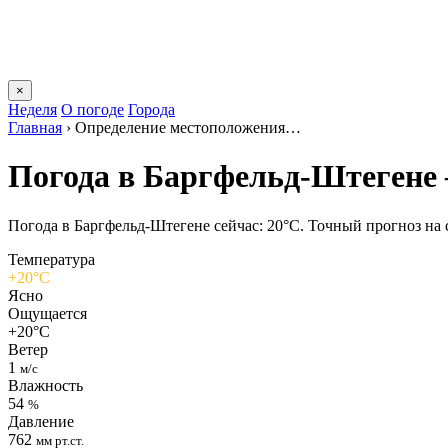
×
Неделя
О погоде
Города
Главная
›
Определение местоположения…
Погода в Баргфельд-Штегене
Погода в Баргфельд-Штегене сейчас: 20°C. Точный прогноз на се
Температура
+20°C
Ясно
Ощущается
+20°C
Ветер
1
м/с
Влажность
54
%
Давление
762
мм рт.ст.