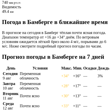
740
мм рт.ст.
Видимость
49.4
км
Погода в Бамберге в ближайшее время
В прогнозе на сегодня в Бамберг тёплая почти ясная погода.
Диапазон температур от +16 до +34° днём. По ветровым
условиям ожидается лёгкий бриз около 4 м/с, порывами до 6
м/с. Ниже смотрите подробный прогноз погоды по часам.
Прогноз погоды в Бамберге на 7 дней
День
Условия
Макс.
Мин.
Осадки
Дождь
Сегодня
Переменная
+34°
+16°
—
3%
9 авг
облачность
Завтра
Переменная
+28°
+17°
—
—
10 авг
облачность
Вторник
Почти ясно
+30°
+13°
—
—
11 авг
Среда
Почти ясно
+33°
+11°
—
—
12 авг