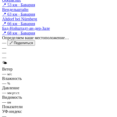
Оберасбах
📍 53 км · Бавария
Вендельштайн
📍 63 км · Бавария
Altdorf bei Nürnberg
📍 66 км · Бавария
Бад-Нойштадт-ан-дер-Зале
📍 68 км · Бавария
Определяем ваше местоположение…
—
🔗 Поделиться
—
—
—
🌤
Ветер
—
м/с
Влажность
—
%
Давление
—
мм рт.ст.
Видимость
—
км
Показатели
УФ-индекс
—