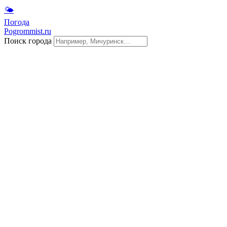
🌤
Погода
Pogrommist.ru
Поиск города