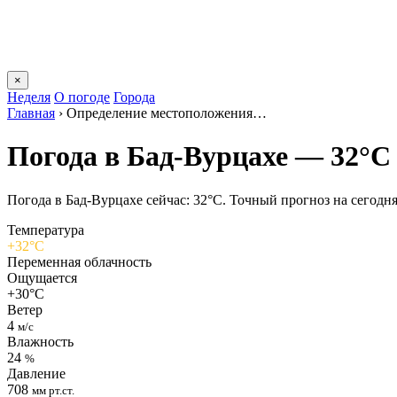
×
Неделя
О погоде
Города
Главная
›
Определение местоположения…
Погода в Бад-Вурцахе — 32°C
Погода в Бад-Вурцахе сейчас: 32°C. Точный прогноз на сегодня,
Температура
+32°C
Переменная облачность
Ощущается
+30°C
Ветер
4
м/с
Влажность
24
%
Давление
708
мм рт.ст.