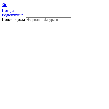
🌤
Погода
Pogrommist.ru
Поиск города