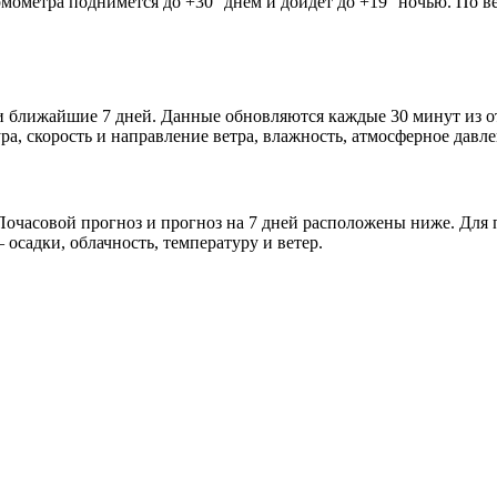
рмометра поднимется до +30° днём и дойдёт до +19° ночью. По в
а и ближайшие 7 дней. Данные обновляются каждые 30 минут из 
а, скорость и направление ветра, влажность, атмосферное давле
очасовой прогноз и прогноз на 7 дней расположены ниже. Для п
осадки, облачность, температуру и ветер.