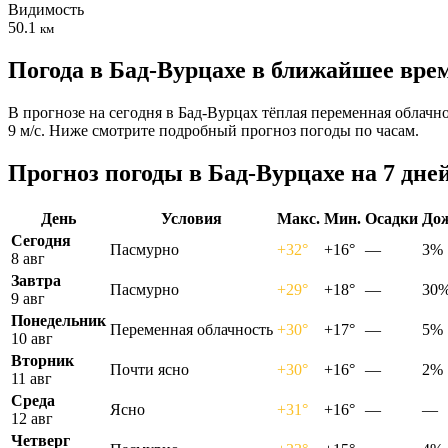
Видимость
50.1
км
Погода в Бад-Вурцахе в ближайшее вре
В прогнозе на сегодня в Бад-Вурцах тёплая переменная облачно
9 м/с. Ниже смотрите подробный прогноз погоды по часам.
Прогноз погоды в Бад-Вурцахе на 7 дне
День
Условия
Макс.
Мин.
Осадки
До
Сегодня
Пасмурно
+32°
+16°
—
3%
8 авг
Завтра
Пасмурно
+29°
+18°
—
30
9 авг
Понедельник
Переменная облачность
+30°
+17°
—
5%
10 авг
Вторник
Почти ясно
+30°
+16°
—
2%
11 авг
Среда
Ясно
+31°
+16°
—
—
12 авг
Четверг