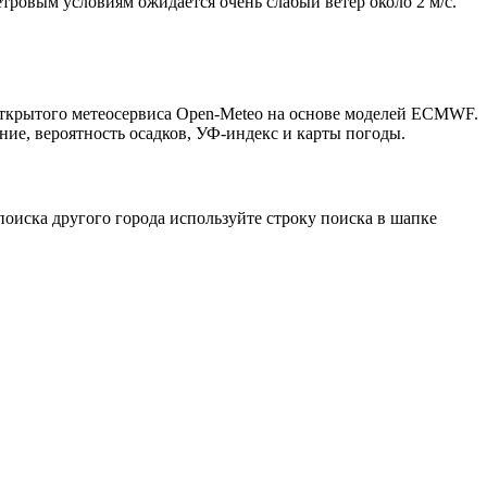
етровым условиям ожидается очень слабый ветер около 2 м/с.
открытого метеосервиса Open-Meteo на основе моделей ECMWF.
ние, вероятность осадков, УФ-индекс и карты погоды.
оиска другого города используйте строку поиска в шапке