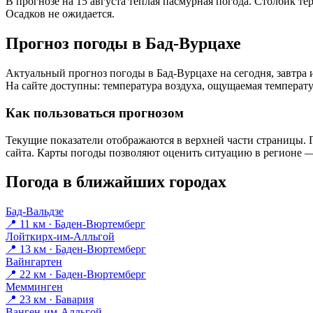
В прогнозе на 15 августа тёплая пасмурная погода. Столбик те
Осадков не ожидается.
Прогноз погоды в Бад-Вурцахе
Актуальный прогноз погоды в Бад-Вурцахе на сегодня, завтр
На сайте доступны: температура воздуха, ощущаемая температур
Как пользоваться прогнозом
Текущие показатели отображаются в верхней части страницы. П
сайта. Карты погоды позволяют оценить ситуацию в регионе — 
Погода в ближайших городах
Бад-Вальдзе
📍 11 км · Баден-Вюртемберг
Лойткирх-им-Алльгой
📍 13 км · Баден-Вюртемберг
Вайнгартен
📍 22 км · Баден-Вюртемберг
Мемминген
📍 23 км · Бавария
Ванген-им-Алльгой