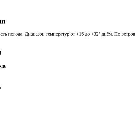
мя
сть погода. Диапазон температур от +16 до +32° днём. По ветро
й
ждь
%