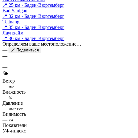
📍 25 км · Баден-Вюртемберг
Bad Saulgau
📍 32 км · Баден-Вюртемберг
Tettnang
📍 35 км · Баден-Вюртемберг
Лаупхайм
📍 36 км · Баден-Вюртемберг
Определяем ваше местоположение…
—
🔗 Поделиться
—
—
—
🌤
Ветер
—
м/с
Влажность
—
%
Давление
—
мм рт.ст.
Видимость
—
км
Показатели
УФ-индекс
—