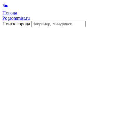
🌤
Погода
Pogrommist.ru
Поиск города