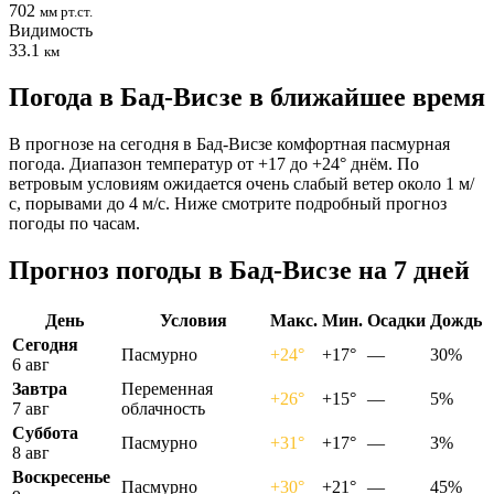
702
мм рт.ст.
Видимость
33.1
км
Погода в Бад-Висзе в ближайшее время
В прогнозе на сегодня в Бад-Висзе комфортная пасмурная
погода. Диапазон температур от +17 до +24° днём. По
ветровым условиям ожидается очень слабый ветер около 1 м/
с, порывами до 4 м/с. Ниже смотрите подробный прогноз
погоды по часам.
Прогноз погоды в Бад-Висзе на 7 дней
День
Условия
Макс.
Мин.
Осадки
Дождь
Сегодня
Пасмурно
+24°
+17°
—
30%
6 авг
Завтра
Переменная
+26°
+15°
—
5%
7 авг
облачность
Суббота
Пасмурно
+31°
+17°
—
3%
8 авг
Воскресенье
Пасмурно
+30°
+21°
—
45%