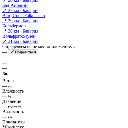
📍 26 км · Бавария
Бад-Айблинг
📍 27 км · Бавария
Burg Unter-Falkenstein
📍 29 км · Бавария
Кольбермор
📍 30 км · Бавария
Вольфратсхаузен
📍 31 км · Бавария
Определяем ваше местоположение…
—
🔗 Поделиться
—
—
—
🌤
Ветер
—
м/с
Влажность
—
%
Давление
—
мм рт.ст.
Видимость
—
км
Показатели
УФ-индекс