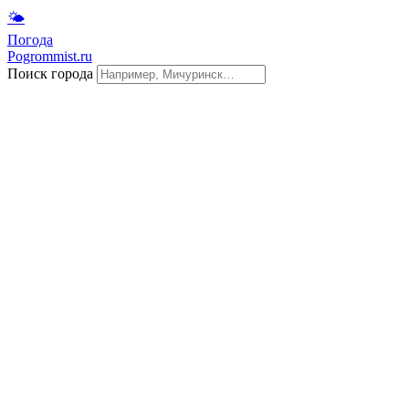
🌤
Погода
Pogrommist.ru
Поиск города