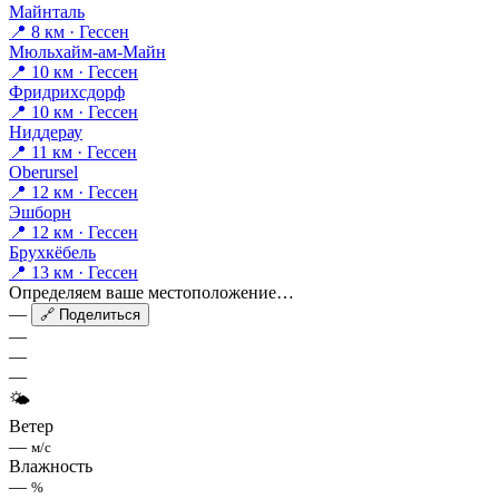
Майнталь
📍 8 км · Гессен
Мюльхайм-ам-Майн
📍 10 км · Гессен
Фридрихсдорф
📍 10 км · Гессен
Ниддерау
📍 11 км · Гессен
Oberursel
📍 12 км · Гессен
Эшборн
📍 12 км · Гессен
Брухкёбель
📍 13 км · Гессен
Определяем ваше местоположение…
—
🔗 Поделиться
—
—
—
🌤
Ветер
—
м/с
Влажность
—
%