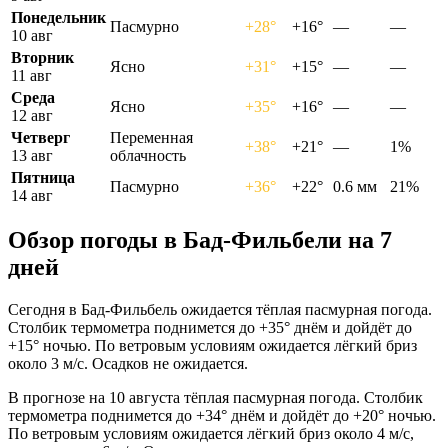
Понедельник
Пасмурно
+28°
+16°
—
—
10 авг
Вторник
Ясно
+31°
+15°
—
—
11 авг
Среда
Ясно
+35°
+16°
—
—
12 авг
Четверг
Переменная
+38°
+21°
—
1%
13 авг
облачность
Пятница
Пасмурно
+36°
+22°
0.6 мм
21%
14 авг
Обзор погоды в Бад-Фильбели на 7
дней
Сегодня в Бад-Фильбель ожидается тёплая пасмурная погода.
Столбик термометра поднимется до +35° днём и дойдёт до
+15° ночью. По ветровым условиям ожидается лёгкий бриз
около 3 м/с. Осадков не ожидается.
В прогнозе на 10 августа тёплая пасмурная погода. Столбик
термометра поднимется до +34° днём и дойдёт до +20° ночью.
По ветровым условиям ожидается лёгкий бриз около 4 м/с,