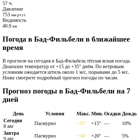
57
%
Давление
753
мм рт.ст.
Видимость
40.9
км
Погода в Бад-Фильбели в ближайшее
время
В прогнозе на сегодня в Бад-Фильбель тёплая ясная погода.
Диапазон температур от +15 до +35° днём. По ветровым
условиям ожидается штиль около 1 м/с, порывами до 5 м/с.
Ниже смотрите подробный прогноз погоды по часам.
Прогноз погоды в Бад-Фильбели на 7
дней
День
Условия
Макс.
Мин.
Осадки
Дождь
Сегодня
Пасмурно
+35°
+15°
—
10%
8 авг
Завтра
Пасмурно
+34°
+20°
—
5%
9 авг