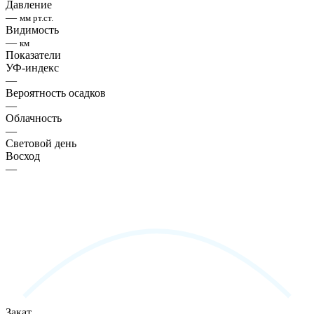
Давление
—
мм рт.ст.
Видимость
—
км
Показатели
УФ-индекс
—
Вероятность осадков
—
Облачность
—
Световой день
Восход
—
Закат