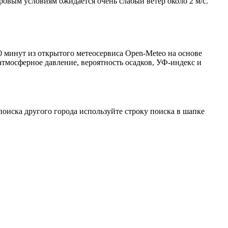
тровым условиям ожидается очень слабый ветер около 2 м/с.
 минут из открытого метеосервиса Open-Meteo на основе
атмосферное давление, вероятность осадков, УФ-индекс и
оиска другого города используйте строку поиска в шапке