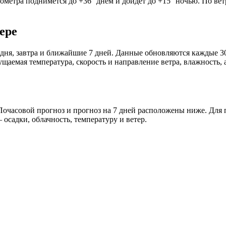
мометра поднимется до +36° днём и дойдёт до +15° ночью. По ве
ере
дня, завтра и ближайшие 7 дней. Данные обновляются каждые 30
аемая температура, скорость и направление ветра, влажность, 
очасовой прогноз и прогноз на 7 дней расположены ниже. Для п
осадки, облачность, температуру и ветер.