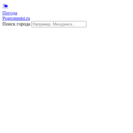
🌤
Погода
Pogrommist.ru
Поиск города