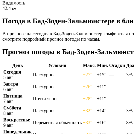
Видимость
42.4
км
Погода в Бад-Зоден-Зальмюнстере в бл
В прогнозе на сегодня в Бад-Зоден-Зальмюнстер комфортная по
смотрите подробный прогноз погоды по часам.
Прогноз погоды в Бад-Зоден-Зальмюнсте
День
Условия
Макс.
Мин.
Осадки
До
Сегодня
Пасмурно
+27°
+15°
—
3%
5 авг
Завтра
Пасмурно
+26°
+11°
—
—
6 авг
Пятница
Почти ясно
+28°
+11°
—
—
7 авг
Суббота
Пасмурно
+32°
+14°
—
3%
8 авг
Воскресенье
Переменная облачность
+33°
+16°
—
8%
9 авг
Понедельник