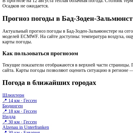
В прогнозе на 12 августа тёплая облачная погода. Столбик тер
Осадков не ожидается.
Прогноз погоды в Бад-Зоден-Зальмюнст
Актуальный прогноз погоды в Бад-Зоден-Зальмюнстере на сего
моделей ECMWF. На сайте доступны: температура воздуха, ощущ
карты погоды.
Как пользоваться прогнозом
Текущие показатели отображаются в верхней части страницы. П
сайта. Карты погоды позволяют оценить ситуацию в регионе — 
Погода в ближайших городах
Шлюхтерн
📍 14 км · Гессен
Бюдинген
📍 18 км · Гессен
Нидда
📍 30 км · Гессен
Alzenau in Unterfranken
📍 30 км · Бавария