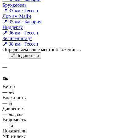
Брухкёбель
📍 33 км · Гессен
Лор-ам-Майн
📍 35 км · Бавария
Ниддерау
📍 36 км · Гессен
Зелигенштадт
📍 38 км · Гессен
Определяем ваше местоположение…
—
🔗 Поделиться
—
—
—
🌤
Ветер
—
м/с
Влажность
—
%
Давление
—
мм рт.ст.
Видимость
—
км
Показатели
УФ-индекс