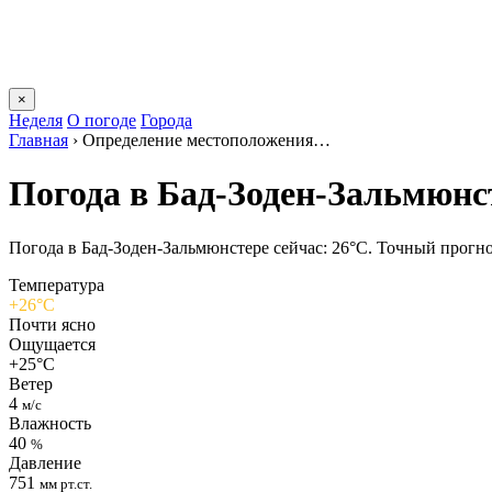
×
Неделя
О погоде
Города
Главная
›
Определение местоположения…
Погода в Бад-Зоден-Зальмюнс
Погода в Бад-Зоден-Зальмюнстере сейчас: 26°C. Точный прогноз 
Температура
+26°C
Почти ясно
Ощущается
+25°C
Ветер
4
м/с
Влажность
40
%
Давление
751
мм рт.ст.