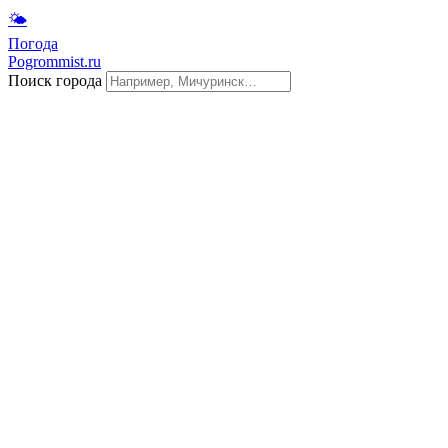
🌤
Погода
Pogrommist.ru
Поиск города