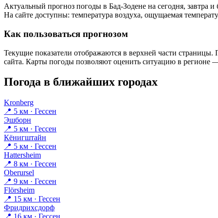
Актуальный прогноз погоды в Бад-Зодене на сегодня, завтра 
На сайте доступны: температура воздуха, ощущаемая температур
Как пользоваться прогнозом
Текущие показатели отображаются в верхней части страницы. П
сайта. Карты погоды позволяют оценить ситуацию в регионе — 
Погода в ближайших городах
Kronberg
📍 5 км · Гессен
Эшборн
📍 5 км · Гессен
Кёнигштайн
📍 5 км · Гессен
Hattersheim
📍 8 км · Гессен
Oberursel
📍 9 км · Гессен
Flörsheim
📍 15 км · Гессен
Фридрихсдорф
📍 16 км · Гессен