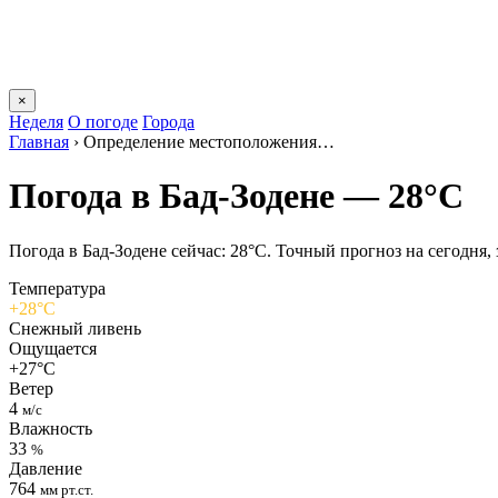
×
Неделя
О погоде
Города
Главная
›
Определение местоположения…
Погода в Бад-Зодене — 28°C
Погода в Бад-Зодене сейчас: 28°C. Точный прогноз на сегодня, з
Температура
+28°C
Снежный ливень
Ощущается
+27°C
Ветер
4
м/с
Влажность
33
%
Давление
764
мм рт.ст.