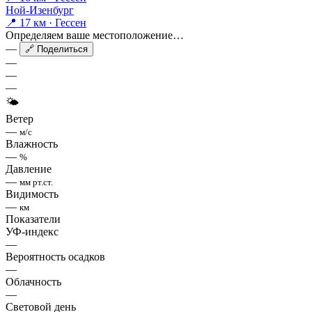
Ной-Изенбург
📍 17 км · Гессен
Определяем ваше местоположение…
—
🔗 Поделиться
—
—
—
🌤
Ветер
—
м/с
Влажность
—
%
Давление
—
мм рт.ст.
Видимость
—
км
Показатели
УФ-индекс
—
Вероятность осадков
—
Облачность
—
Световой день