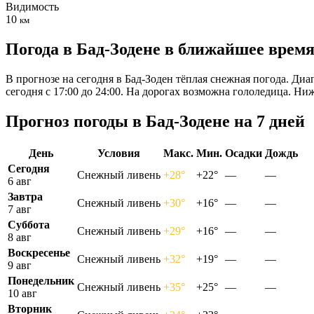
Видимость
10
км
Погода в Бад-Зодене в ближайшее врем
В прогнозе на сегодня в Бад-Зоден тёплая снежная погода. Диа
сегодня с 17:00 до 24:00. На дорогах возможна гололедица. Н
Прогноз погоды в Бад-Зодене на 7 дней
День
Условия
Макс.
Мин.
Осадки
Дождь
Сегодня
Снежный ливень
+28°
+22°
—
—
6 авг
Завтра
Снежный ливень
+30°
+16°
—
—
7 авг
Суббота
Снежный ливень
+29°
+16°
—
—
8 авг
Воскресенье
Снежный ливень
+32°
+19°
—
—
9 авг
Понедельник
Снежный ливень
+35°
+25°
—
—
10 авг
Вторник