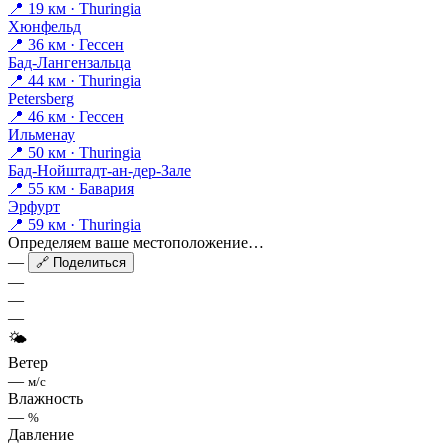
📍 19 км · Thuringia
Хюнфельд
📍 36 км · Гессен
Бад-Лангензальца
📍 44 км · Thuringia
Petersberg
📍 46 км · Гессен
Ильменау
📍 50 км · Thuringia
Бад-Нойштадт-ан-дер-Зале
📍 55 км · Бавария
Эрфурт
📍 59 км · Thuringia
Определяем ваше местоположение…
—
🔗 Поделиться
—
—
—
🌤
Ветер
—
м/с
Влажность
—
%
Давление