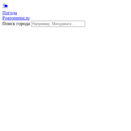
🌤
Погода
Pogrommist.ru
Поиск города