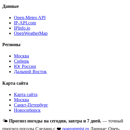
Данные
Open-Meteo API
IP-API.com
IPInfo.io
OpenWeatherMap
Регионы
Москва
Сибирь
Юг России
Дальний Восток
Карта сайта
Карта сайта
Москва
Санкт-Петербург
Новосибирск
🌤
Прогноз погоды на сегодня, завтра и 7 дней.
— точный
прогноз погоды
Сделано с ❤️
pogrommist.ru
Данные: Open-