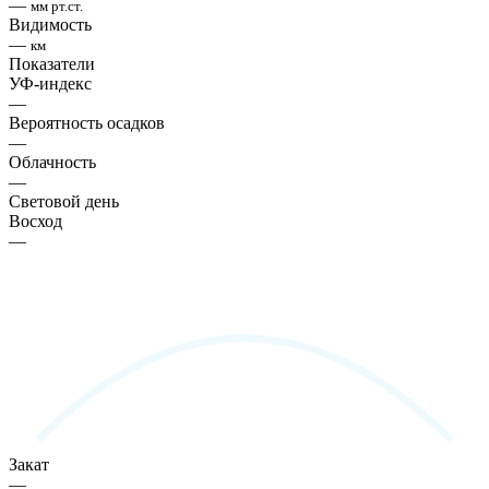
—
мм рт.ст.
Видимость
—
км
Показатели
УФ-индекс
—
Вероятность осадков
—
Облачность
—
Световой день
Восход
—
Закат
—