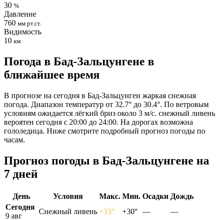
30
%
Давление
760
мм рт.ст.
Видимость
10
км
Погода в Бад-Зальцунгене в
ближайшее время
В прогнозе на сегодня в Бад-Зальцунген жаркая снежная
погода. Диапазон температур от 32.7° до 30.4°. По ветровым
условиям ожидается лёгкий бриз около 3 м/с. снежный ливень
вероятен сегодня с 20:00 до 24:00. На дорогах возможна
гололедица. Ниже смотрите подробный прогноз погоды по
часам.
Прогноз погоды в Бад-Зальцунгене на
7 дней
День
Условия
Макс.
Мин.
Осадки
Дождь
Сегодня
Снежный ливень
+33°
+30°
—
—
9 авг