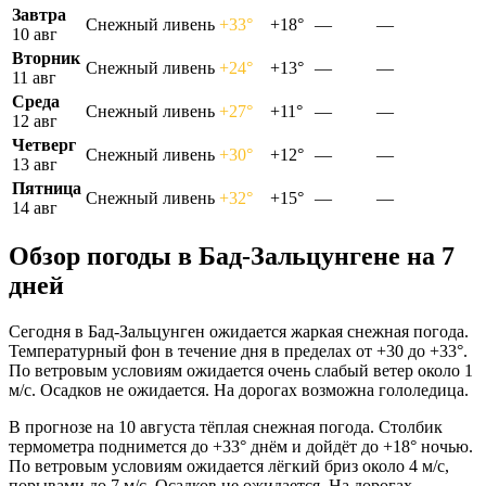
Завтра
Снежный ливень
+33°
+18°
—
—
10 авг
Вторник
Снежный ливень
+24°
+13°
—
—
11 авг
Среда
Снежный ливень
+27°
+11°
—
—
12 авг
Четверг
Снежный ливень
+30°
+12°
—
—
13 авг
Пятница
Снежный ливень
+32°
+15°
—
—
14 авг
Обзор погоды в Бад-Зальцунгене на 7
дней
Сегодня в Бад-Зальцунген ожидается жаркая снежная погода.
Температурный фон в течение дня в пределах от +30 до +33°.
По ветровым условиям ожидается очень слабый ветер около 1
м/с. Осадков не ожидается. На дорогах возможна гололедица.
В прогнозе на 10 августа тёплая снежная погода. Столбик
термометра поднимется до +33° днём и дойдёт до +18° ночью.
По ветровым условиям ожидается лёгкий бриз около 4 м/с,
порывами до 7 м/с. Осадков не ожидается. На дорогах